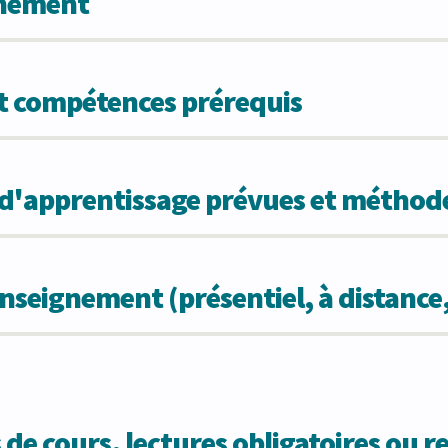
gnement
et compétences prérequis
s d'apprentissage prévues et métho
seignement (présentiel, à distance
 de cours, lectures obligatoires ou