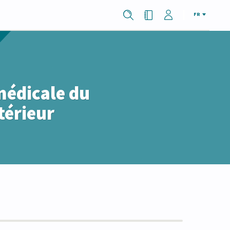
FR
médicale du
térieur