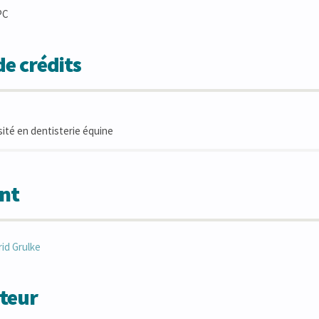
PC
e crédits
rsité en dentisterie équine
nt
rid
Grulke
teur