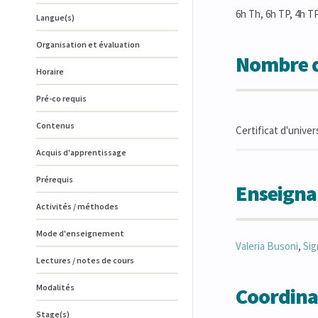
6h Th, 6h TP, 4h T
Langue(s)
Organisation et évaluation
Nombre d
Horaire
Pré-co requis
Contenus
Certificat d'unive
Acquis d'apprentissage
Prérequis
Enseigna
Activités / méthodes
Mode d'enseignement
Valeria
Busoni
,
Sig
Lectures / notes de cours
Modalités
Coordina
Stage(s)