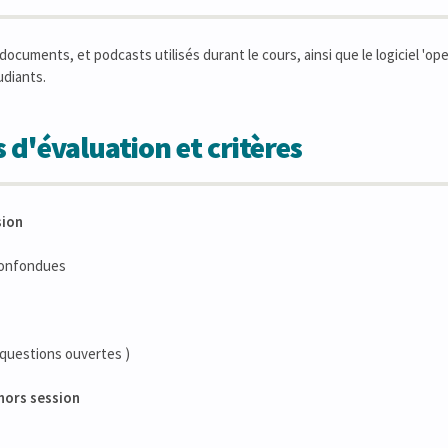
ocuments, et podcasts utilisés durant le cours, ainsi que le logiciel 'op
udiants.
 d'évaluation et critères
sion
confondues
( questions ouvertes )
hors session