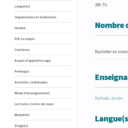
20h Th
Langue(s)
Organisation et évaluation
Nombre d
Horaire
Pré-co requis
Contenus
Bachelier en scie
Acquis d'apprentissage
Prérequis
Enseigna
Activités / méthodes
Mode d'enseignement
Nathalie
Jacobs
Lectures / notes de cours
Modalités
Langue(s
Stage(s)