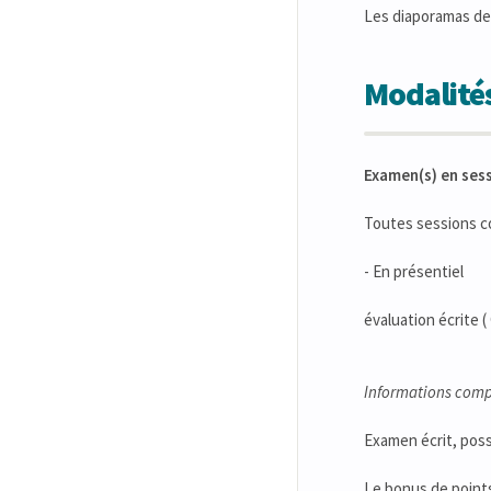
Les diaporamas des
Modalités
Examen(s) en ses
Toutes sessions 
- En présentiel
évaluation écrite 
Informations comp
Examen écrit, poss
Le bonus de points