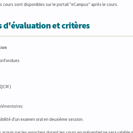
 cours sont disponibles sur le portail "eCampus" après le cours.
 d'évaluation et critères
sion
confondues
( QCM )
lémentaires:
ibilité d'un examen oral en deuxième session.
 acquis par les wooclaps durant les cours en présentiel ne sera valable