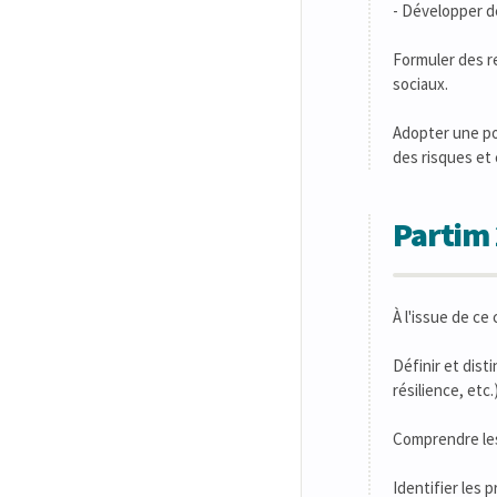
- Développer d
Formuler des r
sociaux.
Adopter une po
des risques et 
Partim 
À l'issue de ce
Définir et dist
résilience, etc
Comprendre les
Identifier les 