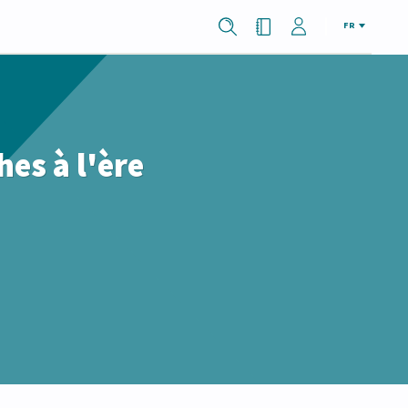
FR
es à l'ère