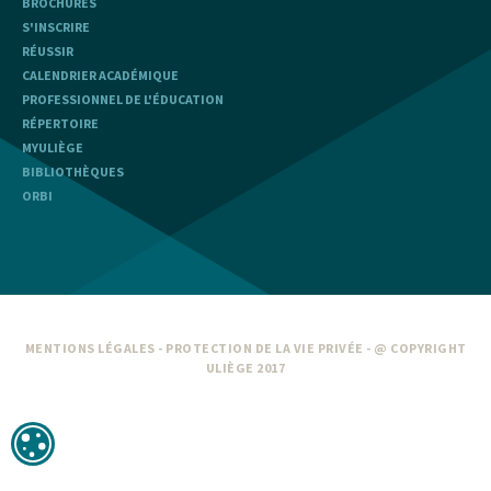
BROCHURES
S'INSCRIRE
RÉUSSIR
CALENDRIER ACADÉMIQUE
PROFESSIONNEL DE L'ÉDUCATION
RÉPERTOIRE
MYULIÈGE
BIBLIOTHÈQUES
ORBI
MENTIONS LÉGALES
-
PROTECTION DE LA VIE PRIVÉE
- @ COPYRIGHT
ULIÈGE 2017