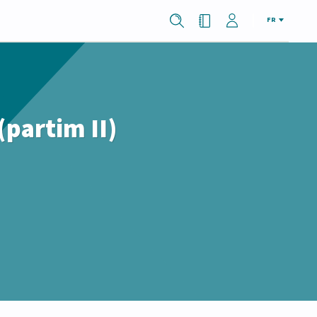
FR
(partim II)