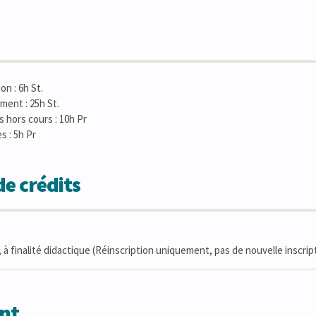
n : 6h St.
ment : 25h St.
s hors cours : 10h Pr
s : 5h Pr
e crédits
 à finalité didactique (Réinscription uniquement, pas de nouvelle inscrip
nt