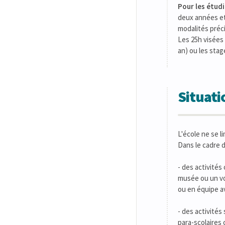
Pour les étudi
deux années et
modalités préc
Les 25h visées
an) ou les stag
Situati
L'école ne se l
Dans le cadre d
- des activités
musée ou un voy
ou en équipe av
- des activité
para-scolaires