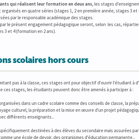
ants qui réalisent leur formation en deux ans
, les stages d'enseignem
 organisés en quatre séries (stages 1, 2 en première année, stages 3 et
isées par le responsable académique des stages.
 par le présent engagement pédagogique seront, selon les cas, réparties 
es 3 et 4 (formation en 2 ans).
ons scolaires hors cours
imitant pas à la classe, ces stages ont pour objectif d'ouvrir l'étudiant à
e ces stages, les étudiants peuvent donc être amenés à participer à :
 organisées dans un cadre scolaire comme des conseils de classe, la prépara
age culturel, la préparation et la mise en œuvre d'un projet pédagogique
ec différents enseignants...
s spécifiquement destinées à des élèves du secondaire mais assurées pa
 comme une école de devoir, des organismes d'éducation permanente...