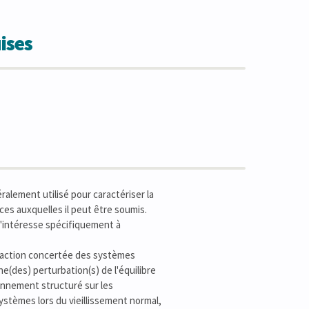
ises
éralement utilisé pour caractériser la
aces auxquelles il peut être soumis.
s'intéresse spécifiquement à
l'action concertée des systèmes
e(des) perturbation(s) de l'équilibre
sonnement structuré sur les
stèmes lors du vieillissement normal,