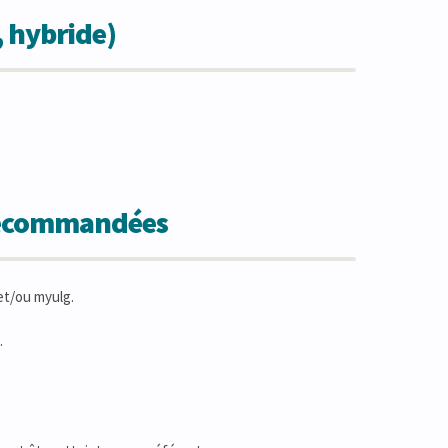
, hybride)
 recommandées
et/ou myulg.
.