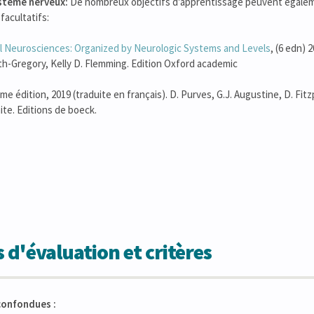
ystème nerveux:
De nombreux objectifs d'apprentissage peuvent égaleme
facultatifs:
al Neurosciences: Organized by Neurologic Systems and Levels
, (6 edn
h-Gregory, Kelly D. Flemming. Edition Oxford academic
ème édition, 2019 (traduite en français). D. Purves, G.J. Augustine, D. Fitzp
te. Editions de boeck.
 d'évaluation et critères
confondues :