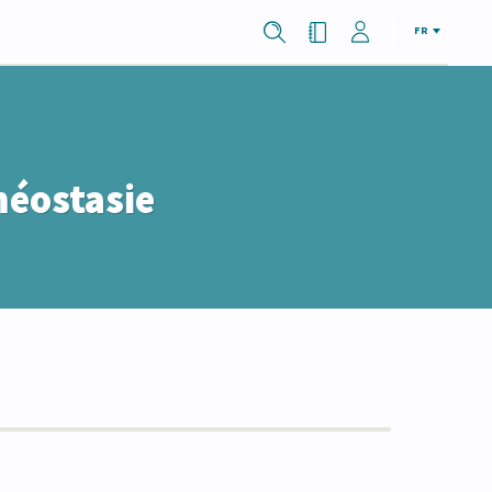
FR
méostasie