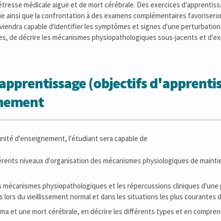
étresse médicale aiguë et de mort cérébrale. Des exercices d'apprentis
que ainsi que la confrontation à des examens complémentaires favorisero
deviendra capable d'identifier les symptômes et signes d'une perturbatio
es, de décrire les mécanismes physiopathologiques sous-jacents et d'exp
apprentissage (objectifs d'apprentis
gnement
 unité d'enseignement, l'étudiant sera capable de
fférents niveaux d'organisation des mécanismes physiologiques de maint
 mécanismes physiopathologiques et les répercussions cliniques d'une p
lors du vieillissement normal et dans les situations les plus courantes 
oma et une mort cérébrale, en décrire les différents types et en compre