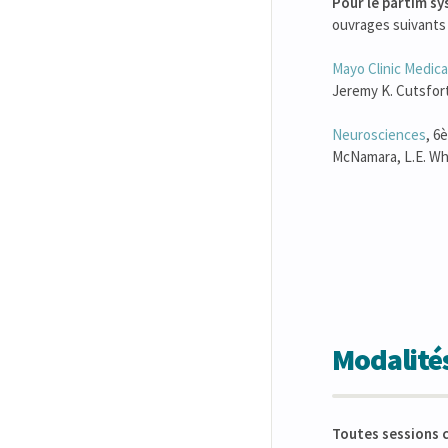
Pour le partim s
ouvrages suivants 
Mayo Clinic Medic
Jeremy K. Cutsfort
Neurosciences
, 6
McNamara, L.E. Whi
Modalités
Toutes sessions 