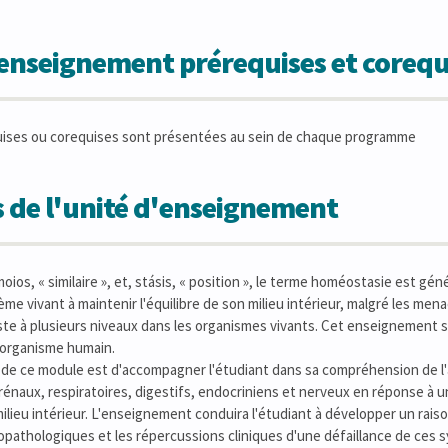
'enseignement prérequises et corequ
uises ou corequises sont présentées au sein de chaque programme
 de l'unité d'enseignement
ios, « similaire », et, stásis, « position », le terme homéostasie est gén
me vivant à maintenir l'équilibre de son milieu intérieur, malgré les men
te à plusieurs niveaux dans les organismes vivants. Cet enseignement 
'organisme humain.
al de ce module est d'accompagner l'étudiant dans sa compréhension de 
 rénaux, respiratoires, digestifs, endocriniens et nerveux en réponse à un
ilieu intérieur. L'enseignement conduira l'étudiant à développer un rai
athologiques et les répercussions cliniques d'une défaillance de ces sy