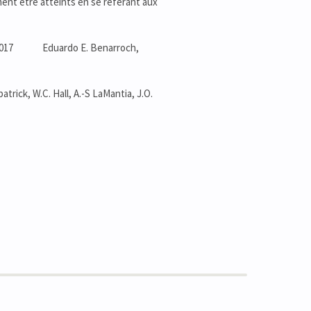
nt être atteints en se référant aux
) 2017 Eduardo E. Benarroch,
atrick, W.C. Hall, A.-S LaMantia, J.O.