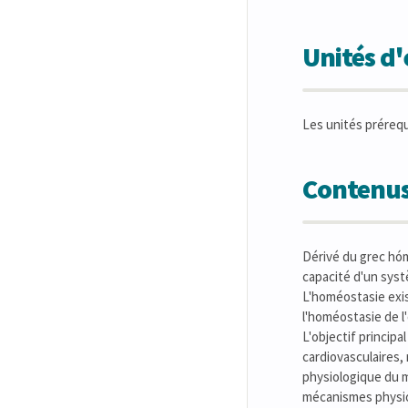
Unités d
Les unités préreq
Contenus
Dérivé du grec hómo
capacité d'un systè
L'homéostasie exis
l'homéostasie de l
L'objectif princip
cardiovasculaires,
physiologique du m
mécanismes physiop