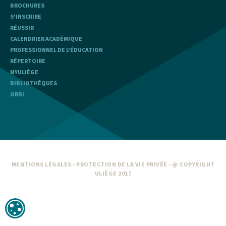
BROCHURES
S'INSCRIRE
RÉUSSIR
CALENDRIER ACADÉMIQUE
PROFESSIONNEL DE L'ÉDUCATION
RÉPERTOIRE
MYULIÈGE
BIBLIOTHÈQUES
ORBI
MENTIONS LÉGALES
-
PROTECTION DE LA VIE PRIVÉE
- @ COPYRIGHT
ULIÈGE 2017