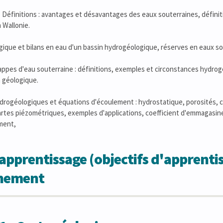
 - Définitions : avantages et désavantages des eaux souterraines, défini
 Wallonie.
ogique et bilans en eau d'un bassin hydrogéologique, réserves en eaux so
Nappes d'eau souterraine : définitions, exemples et circonstances hydro
n géologique.
ydrogéologiques et équations d'écoulement : hydrostatique, porosités, co
cartes piézométriques, exemples d'applications, coefficient d'emmagasin
ment,
apprentissage (objectifs d'apprentis
gnement