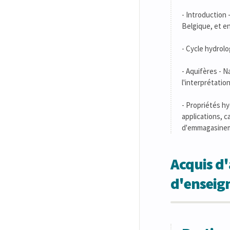
- Introduction
Belgique, et en
- Cycle hydrol
- Aquifères - 
l'interprétatio
- Propriétés h
applications, 
d'emmagasine
Acquis d'
d'ensei