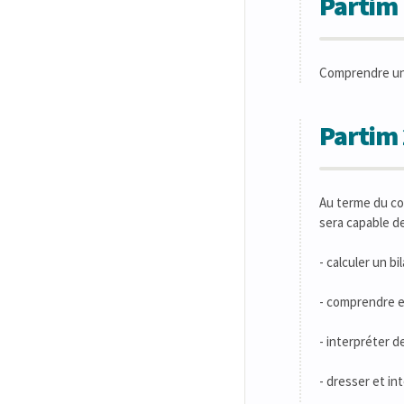
Partim 
Comprendre une
Partim 
Au terme du co
sera capable de
- calculer un b
- comprendre e
- interpréter 
- dresser et i