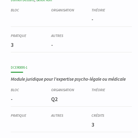
Damien
Dessard
Benoît
Kohl
-
3
-
DCER0095-1
Module juridique pour l'expertise psycho-légale ou médicale
-
Q2
3