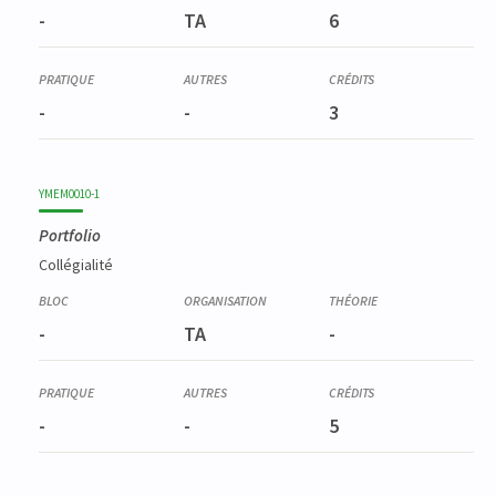
-
TA
6
-
-
3
YMEM0010-1
Portfolio
Collégialité
-
TA
-
-
-
5