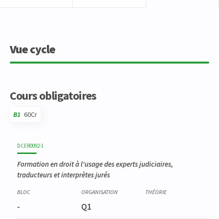
Vue cycle
Cours obligatoires
B1
60Cr
Code
Détails
Bloc
Organisation
Théorie
Pratique
Autres
Crédits
DCER0092-1
Formation en droit à l'usage des experts judiciaires,
traducteurs et interprètes jurés
-
Q1