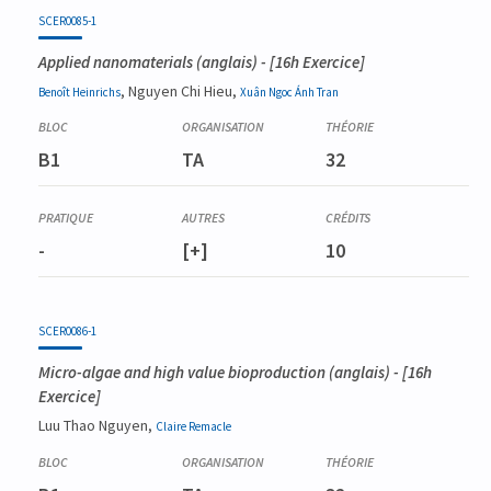
SCER0085-1
Applied nanomaterials
(anglais) - [16h Exercice]
, Nguyen Chi Hieu,
Benoît
Heinrichs
Xuân Ngoc Ánh
Tran
B1
TA
32
-
[+]
10
SCER0086-1
Micro-algae and high value bioproduction
(anglais) - [16h
Exercice]
Luu Thao Nguyen,
Claire
Remacle