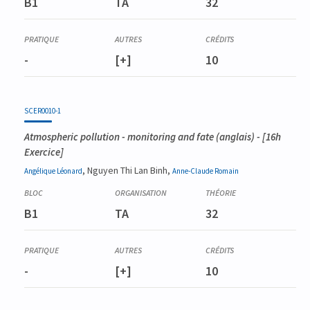
B1
TA
32
-
[+]
10
SCER0010-1
Atmospheric pollution - monitoring and fate
(anglais) - [16h
Exercice]
, Nguyen Thi Lan Binh,
Angélique
Léonard
Anne-Claude
Romain
B1
TA
32
-
[+]
10