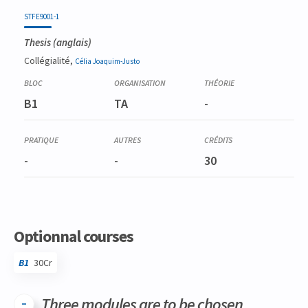
STFE9001-1
Thesis
(anglais)
Collégialité,
Célia
Joaquim-Justo
B1
TA
-
-
-
30
Optionnal courses
B1
30Cr
Three modules are to be chosen