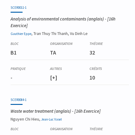
Code
Détails
Bloc
Organisation
Théorie
Pratique
Autres
Crédits
SCER0011-1
Analysis of environmental contaminants
(anglais) - [16h
Exercice]
, Tran Thuy Thi Thanh, Vu Dinh Le
Gauthier
Eppe
B1
TA
32
-
[+]
10
SCER0084-1
Waste water treatment
(anglais) - [16h Exercice]
Nguyen Chi Hieu,
Jean-Luc
Vasel