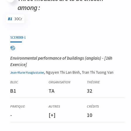
among :
B1
30Cr
Code
Détails
Bloc
Organisation
Théorie
Pratique
Autres
Crédits
SCER0008-1
Environmental performance of buildings
(anglais) - [16h
Exercice]
, Nguyen Thi Lan Binh, Tran Thi Tuong Van
Jean-Marie
Hauglustaine
B1
TA
32
-
[+]
10