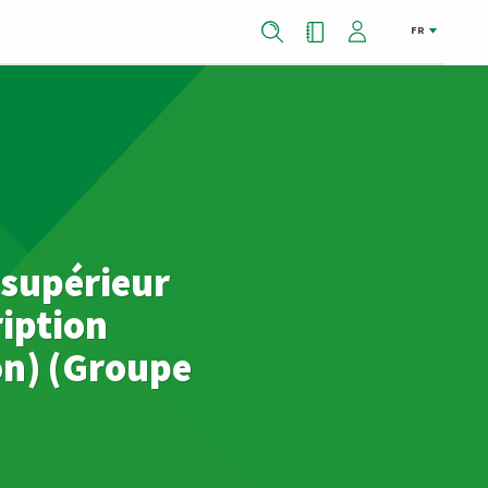
FR
 supérieur
iption
on) (Groupe