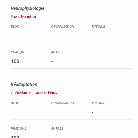
Neurophysiologie
Maelle
Tyberghein
-
100
-
Réadaptation
,
Valérie
Bartsch
Laurence
Pirnay
-
100
-