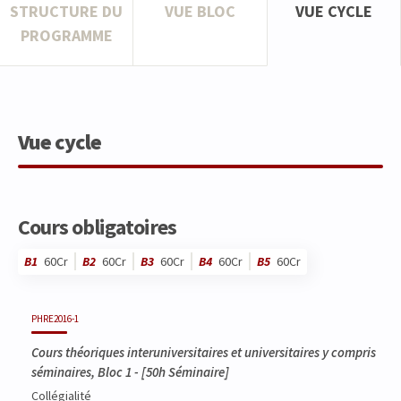
STRUCTURE DU
VUE BLOC
VUE CYCLE
PROGRAMME
Vue cycle
Cours obligatoires
B1
60Cr
B2
60Cr
B3
60Cr
B4
60Cr
B5
60Cr
Code
Détails
Bloc
Organisation
Théorie
Pratique
Autres
Crédits
PHRE2016-1
Cours théoriques interuniversitaires et universitaires y compris
séminaires, Bloc 1
- [50h Séminaire]
Collégialité