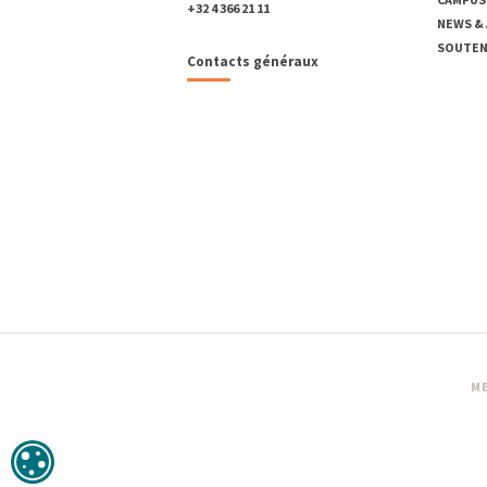
+32 4 366 21 11
NEWS &
SOUTENI
Contacts généraux
ME