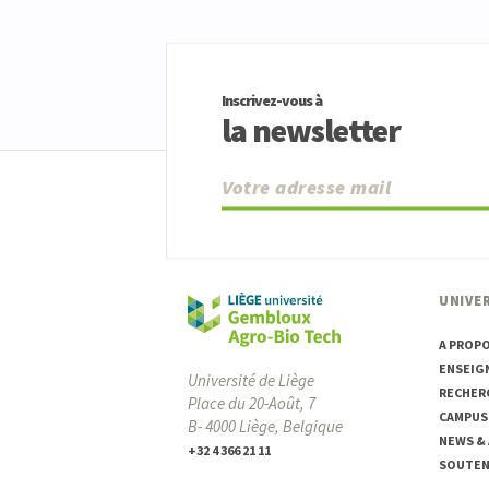
Inscrivez-vous à
la newsletter
UNIVER
A PROP
ENSEIG
Université de Liège
RECHER
Place du 20-Août, 7
CAMPUS
B- 4000 Liège, Belgique
NEWS &
+32 4 366 21 11
SOUTENI