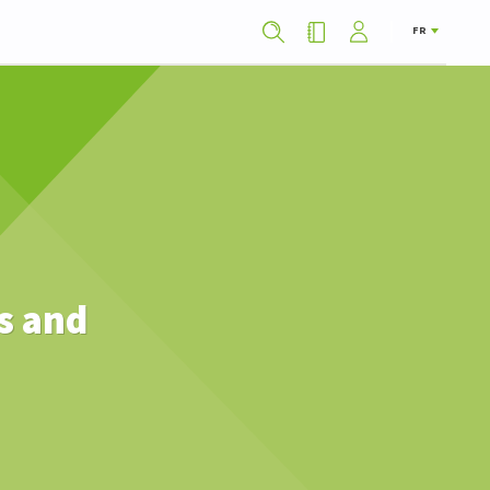
FR
s and