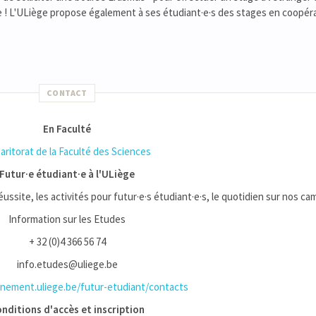
e ! L'ULiège propose également à ses étudiant·e·s des stages en coopér
CONTACT
En Faculté
aritorat de la Faculté des Sciences
Futur·e étudiant·e à l'ULiège
réussite, les activités pour futur·e·s étudiant·e·s, le quotidien sur nos cam
Information sur les Etudes
+ 32 (0)4 366 56 74
info.etudes@uliege.be
ement.uliege.be/futur-etudiant/contacts
nditions d'accès et inscription