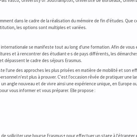
ais Vasco, University of Southampton, Université de Bordeaux, Univer
amment dans le cadre de la réalisation du mémoire de fin d'études. Que ce
itution, les options sont multiples et variées.
internationale se manifeste tout au long d'une formation. Afin de vous
ultures et à rencontrer des étudiant·e·s de pays différents, les démarches
t et dépassent le cadre des séjours Erasmus.
te l'une des approches les plus prisées en matière de mobilité et son eff
rsonnel n'est plus à prouver. C'est l'occasion rêvée de pratiquer une l
 un angle nouveau et de vivre ainsi une expérience unique, en Europe ou
ur vous informer et vous préparer. Elle propose :
de solliciter une bourse Erasmus+ pour effectuer un stage à l'étranger 