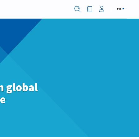
FR
n global
ie