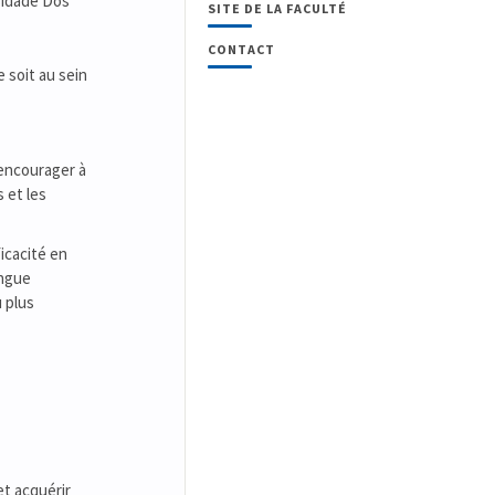
sidade Dos
SITE DE LA FACULTÉ
CONTACT
 soit au sein
 encourager à
 et les
icacité en
angue
 plus
et acquérir