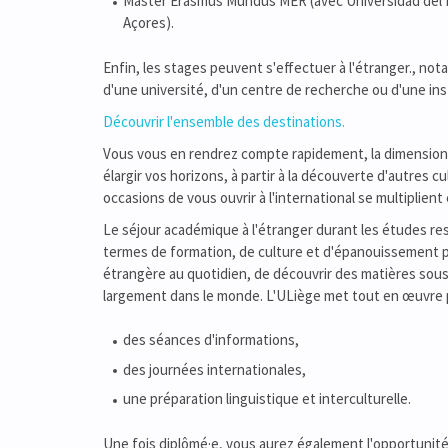
Master Erasmus Mundus MER (avec Universidad del P
Açores).
Enfin, les stages peuvent s'effectuer à l'étranger., not
d'une université, d'un centre de recherche ou d'une inst
Découvrir l'ensemble des destinations.
Vous vous en rendrez compte rapidement, la dimension 
élargir vos horizons, à partir à la découverte d'autres c
occasions de vous ouvrir à l'international se multiplien
Le séjour académique à l'étranger durant les études res
termes de formation, de culture et d'épanouissement pe
étrangère au quotidien, de découvrir des matières sous
largement dans le monde. L'ULiège met tout en œuvre po
des séances d'informations,
des journées internationales,
une préparation linguistique et interculturelle.
Une fois diplômé·e, vous aurez également l'opportunité 