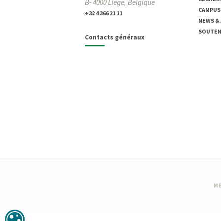
B- 4000 Liège, Belgique
CAMPUS
+32 4 366 21 11
NEWS &
SOUTENI
Contacts généraux
ME