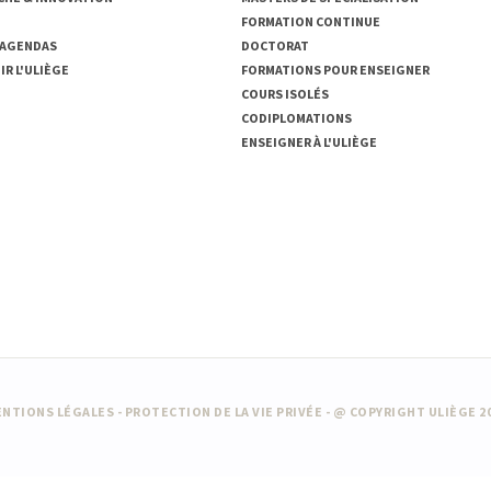
FORMATION CONTINUE
 AGENDAS
DOCTORAT
R L'ULIÈGE
FORMATIONS POUR ENSEIGNER
COURS ISOLÉS
CODIPLOMATIONS
ENSEIGNER À L'ULIÈGE
NTIONS LÉGALES
-
PROTECTION DE LA VIE PRIVÉE
- @ COPYRIGHT ULIÈGE 2