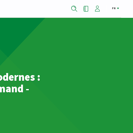
FR
odernes :
emand -