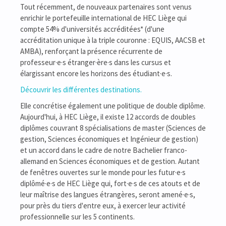
Tout récemment, de nouveaux partenaires sont venus
enrichir le portefeuille international de HEC Liège qui
compte 54% d'universités accréditées* (d'une
accréditation unique à la triple couronne : EQUIS, AACSB et
AMBA), renforçant la présence récurrente de
professeur·e·s étranger·ère·s dans les cursus et
élargissant encore les horizons des étudiant·e·s.
Découvrir les différentes destinations.
Elle concrétise également une politique de double diplôme.
Aujourd'hui, à HEC Liège, il existe 12 accords de doubles
diplômes couvrant 8 spécialisations de master (Sciences de
gestion, Sciences économiques et Ingénieur de gestion)
et un accord dans le cadre de notre Bachelier franco-
allemand en Sciences économiques et de gestion. Autant
de fenêtres ouvertes sur le monde pour les futur·e·s
diplômé·e·s de HEC Liège qui, fort·e·s de ces atouts et de
leur maîtrise des langues étrangères, seront amené·e·s,
pour près du tiers d'entre eux, à exercer leur activité
professionnelle sur les 5 continents.