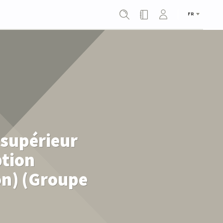
FR
 supérieur
ption
on) (Groupe