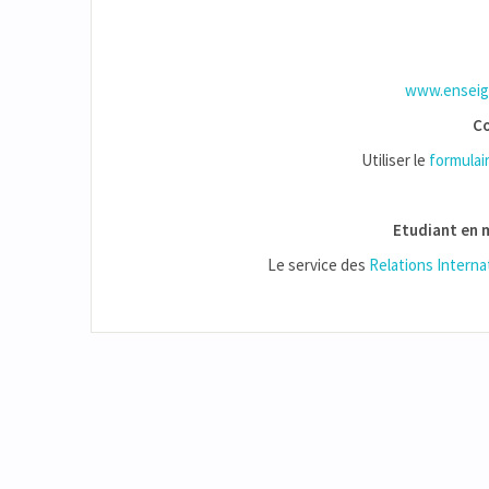
www.enseign
Co
Utiliser le
formulai
Etudiant en m
Le service des
Relations Interna