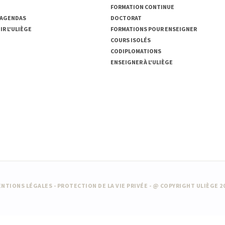
FORMATION CONTINUE
 AGENDAS
DOCTORAT
R L'ULIÈGE
FORMATIONS POUR ENSEIGNER
COURS ISOLÉS
CODIPLOMATIONS
ENSEIGNER À L'ULIÈGE
NTIONS LÉGALES
-
PROTECTION DE LA VIE PRIVÉE
- @ COPYRIGHT ULIÈGE 2