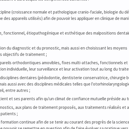
cipline (croissance normale et pathologique cranio-faciale, biologie du 
des appareils utilisés) afin de pouvoir les appliquer en clinique de man
e, fonctionnel, étiopathogénique et esthétique des malpositions dentai
tion du diagnostic et du pronostic, mais aussi en choisissant les moyens
s objectifs de traitement ;
ppareils orthodontiques amovibles, fixes multi-attaches, fonctionnels et
n individuelle, leur surveillance et leur activation tout au long du trait
es disciplines dentaires (pédodontie, dentisterie conservatrice, chirurgie 
is aussi avec des disciplines médicales telles que l'otorhinolaryngologie
il, entre autres ;
tient et ses parents afin qu'un climat de confiance mutuelle préside au t
ostics, aux plans de traitement proposés, aux traitements réalisés et au
 patients ;
 formation continue afin de se tenir au courant des progrès de la science
de pouvoir se remettre en question afin de faire évoluer sa pratique vers