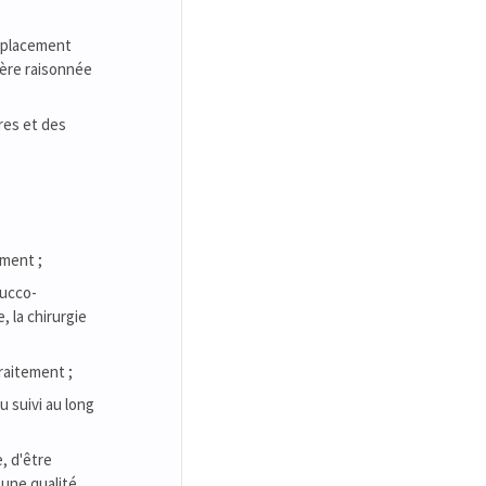
déplacement
ière raisonnée
res et des
ement ;
bucco-
, la chirurgie
raitement ;
 suivi au long
, d'être
 une qualité