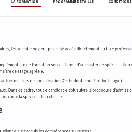
LA FORMATION
PROGRAMME DÉTAILLÉ
CONDITIONS
ires, l'étudiant·e ne peut pas avoir accès directement au titre professi
complémentaire de formation sous la forme d'un master de spécialisation 
maître de stage agréé·e.
 2 autres masters de spécialisation (Orthodontie ou Parodontologie).
ux. Dans ce cadre, tout·e candidat·e doit suivre la procédure d'admissi
ion pour la spécialisation choisie.
e
'étudiant·e aura acquis les compétences suivantes :