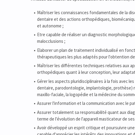
Maîtriser les connaissances fondamentales de la dis
dentaire et des actions orthopédiques, biomécanique 
et autonome ;
Etre capable de réaliser un diagnostic morphologiqu
malocclusions ;
Elaborer un plan de traitement individualisé en fonc
thérapeutiques les plus adaptés pour l'obtention de
Maîtriser les différentes techniques relatives aux a
orthopédiques quant à leur conception, leur adaptatio
Gérer les aspects pluridisciplinaires à la fois avec l
dentaire, parodontologie, implantologie, prothèse) ma
maxillo-faciale, la logopédie et la médecine du somme
Assurer l'information et la communication avec le pa
Assurer totalement sa responsabilité quant aux diagn
terme de l'évolution de l'appareil masticateur de ses
Avoir développé un esprit critique et poursuivre une
capable d'apprécier les intérêts des innovations et 