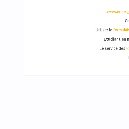
www.enseign
Co
Utiliser le
formulai
Etudiant en m
Le service des
R