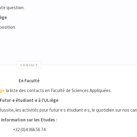
ute question.
iège
position.
CONTACT
En Faculté
age
la liste des contacts en Faculté de Sciences Appliquées.
Futur·e étudiant·e à l'ULiège
réussite, les activités pour futur·e·s étudiant·e·s, le quotidien sur nos cam
Information sur les Etudes :
+32 (0)4 366 56 74