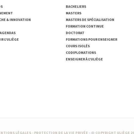
OS
BACHELIERS
NEMENT
MASTERS
CHE & INNOVATION
MASTERS DE SPÉCIALISATION
FORMATION CONTINUE
 AGENDAS
DOCTORAT
R L'ULIÈGE
FORMATIONS POUR ENSEIGNER
COURS ISOLÉS
CODIPLOMATIONS
ENSEIGNER À L'ULIÈGE
NTIONS LÉGALES
-
PROTECTION DE LA VIE PRIVÉE
- @ COPYRIGHT ULIÈGE 2