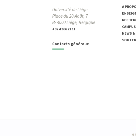
A PROP
Université de Liège
ENSEIG
Place du 20-Août, 7
RECHER
B- 4000 Liège, Belgique
CAMPUS
+32 4 366 21 11
NEWS &
SOUTENI
Contacts généraux
ME