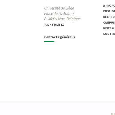
A PROP
Université de Liège
ENSEIG
Place du 20-Août, 7
RECHER
B- 4000 Liège, Belgique
CAMPUS
+32 4 366 21 11
NEWS &
SOUTENI
Contacts généraux
ME