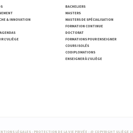
OS
BACHELIERS
NEMENT
MASTERS
CHE & INNOVATION
MASTERS DE SPÉCIALISATION
FORMATION CONTINUE
 AGENDAS
DOCTORAT
R L'ULIÈGE
FORMATIONS POUR ENSEIGNER
COURS ISOLÉS
CODIPLOMATIONS
ENSEIGNER À L'ULIÈGE
NTIONS LÉGALES
-
PROTECTION DE LA VIE PRIVÉE
- @ COPYRIGHT ULIÈGE 2