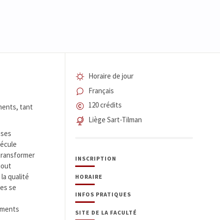
Horaire de jour
Français
120 crédits
ments, tant
Liège Sart-Tilman
 ses
lécule
 transformer
INSCRIPTION
jout
la qualité
HORAIRE
les se
INFOS PRATIQUES
caments
SITE DE LA FACULTÉ