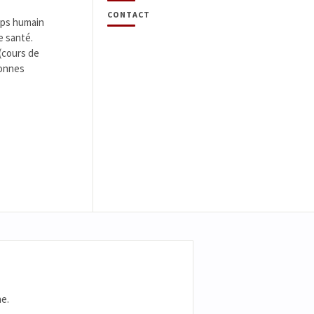
CONTACT
rps humain
e santé.
 (cours de
bonnes
e.