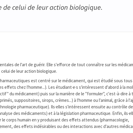
 de celui de leur action biologique.
ales de l'art de guérir. Elle s'efforce de tout connaître sur les médica
celui de leur action biologique.
harmaceutiques est centré sur le médicament, qui est étudié sous tous
es effets chez l'homme...). Les étudiant·e·s s'intéressent d'abord à la mo
ctif" du médicament) puis sur la manière de le "formuler", c'est-à-dire à
imés, suppositoires, sirops, crèmes...) à l'homme ou l'animal, grâce à l'a
hnologie pharmaceutique). Ils·elles s'intéressent ensuite au contrôle de 
alyse des médicaments) et à la législation pharmaceutique. Enfin, ils·el
r le corps humain en y produisant des effets attendus (pharmacologie,
ement, des effets indésirables ou des interactions avec d'autres médi