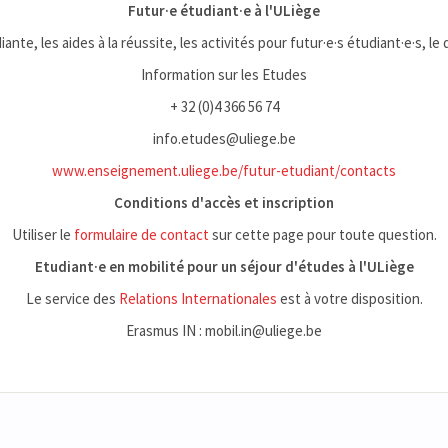
Futur·e étudiant·e à l'ULiège
iante, les aides à la réussite, les activités pour futur·e·s étudiant·e·s, le
Information sur les Etudes
+ 32 (0)4 366 56 74
info.etudes@uliege.be
www.enseignement.uliege.be/futur-etudiant/contacts
Conditions d'accès et inscription
Utiliser le
formulaire de contact
sur cette page pour toute question.
Etudiant·e en mobilité pour un séjour d'études à l'ULiège
Le service des
Relations Internationales
est à votre disposition.
Erasmus IN : mobil.in@uliege.be