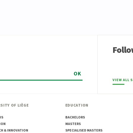
Follo
OK
VIEW ALL 
SITY OF LIÈGE
EDUCATION
US
BACHELORS
ION
MASTERS
CH & INNOVATION
SPECIALISED MASTERS