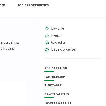
IONS
JOB OPPORTUNITIES
Day time
French
60 credits
a Haute École
bre Mosane
Liège city center
REGISTRATION
PARTNERSHIP
TIMETABLE
PRACTICALITIES
FACULTY WEBSITE