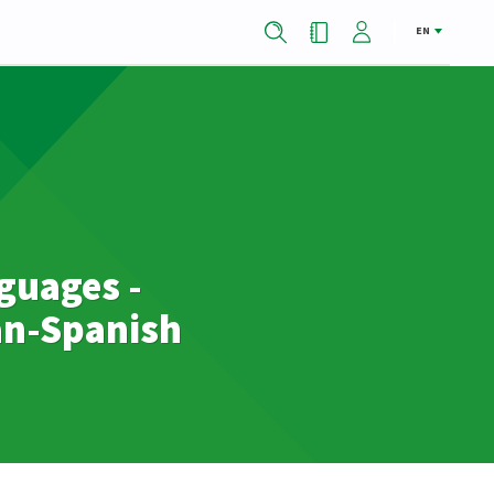
EN
guages -
an-Spanish