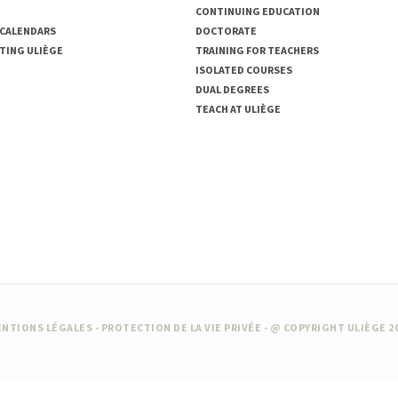
CONTINUING EDUCATION
 CALENDARS
DOCTORATE
TING ULIÈGE
TRAINING FOR TEACHERS
ISOLATED COURSES
DUAL DEGREES
TEACH AT ULIÈGE
NTIONS LÉGALES
-
PROTECTION DE LA VIE PRIVÉE
- @ COPYRIGHT ULIÈGE 2