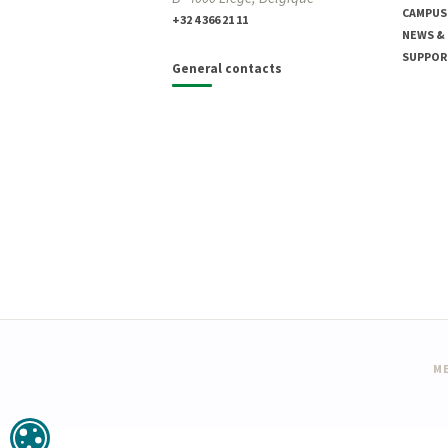
CAMPUS
+32 4 366 21 11
NEWS &
SUPPOR
General contacts
ME