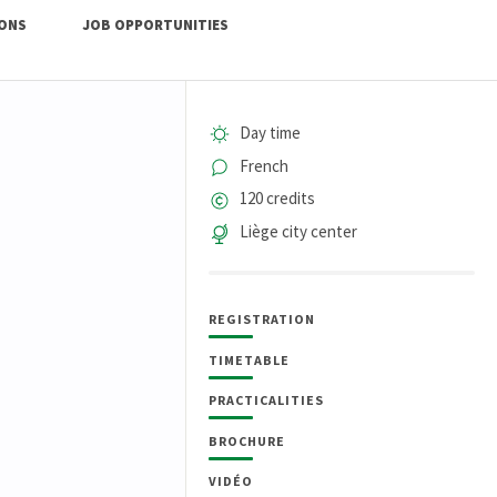
IONS
JOB OPPORTUNITIES
Day time
French
120 credits
Liège city center
REGISTRATION
TIMETABLE
PRACTICALITIES
BROCHURE
VIDÉO