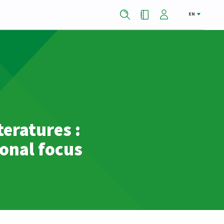
EN
eratures :
ional focus