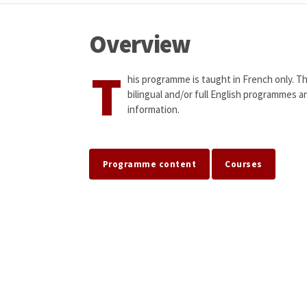
Overview
T
his programme is taught in French only. Th
bilingual and/or full English programmes a
information.
Programme content
Courses