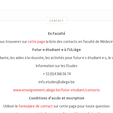
CONTACT
En Faculté
ous trouverez sur
cette page
la liste des contacts en Faculté de Médecin
Futur·e étudiant·e à l'ULiège
iante, les aides à la réussite, les activités pour futur·e·s étudiant·e·s, le
Information sur les Etudes
+ 32 (0)4 366 56 74
info.etudes@uliege.be
www.enseignement.uliege.be/futur-etudiant/contacts
Conditions d'accès et inscription
Utiliser le
formulaire de contact
sur cette page pour toute question.