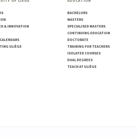
SITY OF LIÈGE
EDUCATION
US
BACHELORS
ION
MASTERS
CH & INNOVATION
SPECIALISED MASTERS
CONTINUING EDUCATION
 CALENDARS
DOCTORATE
TING ULIÈGE
TRAINING FOR TEACHERS
ISOLATED COURSES
DUAL DEGREES
TEACH AT ULIÈGE