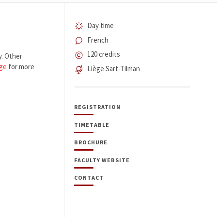
Day time
French
120 credits
y. Other
age
for more
Liège Sart-Tilman
REGISTRATION
TIMETABLE
BROCHURE
FACULTY WEBSITE
CONTACT