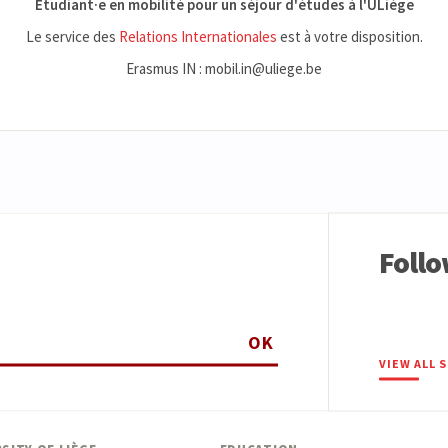
Etudiant·e en mobilité pour un séjour d'études à l'ULiège
Le service des
Relations Internationales
est à votre disposition.
Erasmus IN : mobil.in@uliege.be
Follo
OK
VIEW ALL 