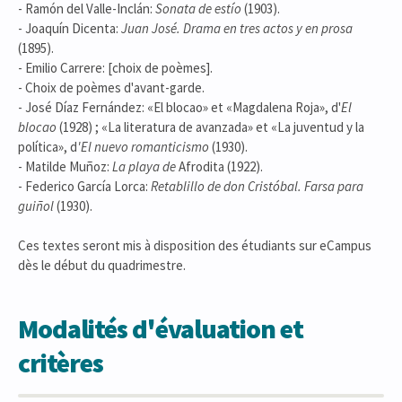
- Ramón del Valle-Inclán:
Sonata de estío
(1903).
- Joaquín Dicenta:
Juan José. Drama en tres actos y en prosa
(1895).
- Emilio Carrere: [choix de poèmes].
- Choix de poèmes d'avant-garde.
- José Díaz Fernández: «El blocao» et «Magdalena Roja», d'
El
blocao
(1928) ; «La literatura de avanzada» et «La juventud y la
política», d
'El nuevo romanticismo
(1930).
- Matilde Muñoz:
La playa de
Afrodita (1922).
- Federico García Lorca:
Retablillo de don Cristóbal. Farsa para
guiñol
(1930).
Ces textes seront mis à disposition des étudiants sur eCampus
dès le début du quadrimestre.
Modalités d'évaluation et
critères