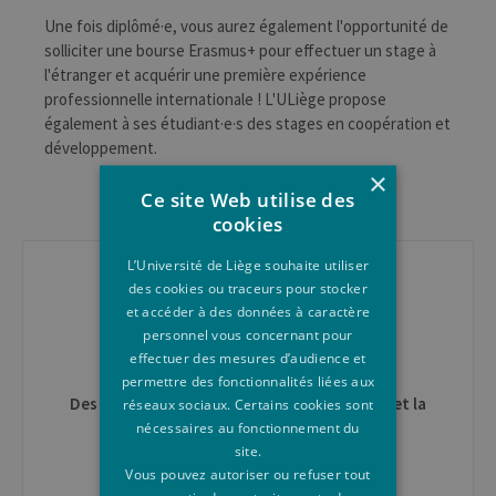
Une fois diplômé·e, vous aurez également l'opportunité de
solliciter une bourse Erasmus+ pour effectuer un stage à
l'étranger et acquérir une première expérience
professionnelle internationale ! L'ULiège propose
également à ses étudiant·e·s des stages en coopération et
développement.
×
Ce site Web utilise des
cookies
CONTACT
L’Université de Liège souhaite utiliser
des cookies ou traceurs pour stocker
En Faculté
et accéder à des données à caractère
Les départements d'enseignement
personnel vous concernant pour
effectuer des mesures d’audience et
L'apparitorat
permettre des fonctionnalités liées aux
Des questions générales sur les formations et la
réseaux sociaux. Certains cookies sont
nécessaires au fonctionnement du
vie étudiante?
site.
Centre d'Information ULiège
Vous pouvez autoriser ou refuser tout