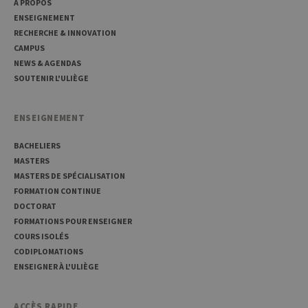
A PROPOS
servic
Script
ENSEIGNEMENT
pour
RECHERCHE & INNOVATION
mémor
préfé
CAMPUS
conse
des vi
NEWS & AGENDAS
matiè
SOUTENIR L'ULIÈGE
cookies
nécess
pour 
banni
ENSEIGNEMENT
cooki
Cooki
Script
BACHELIERS
fonct
corre
MASTERS
MASTERS DE SPÉCIALISATION
jcms.prefs
www.uliege.be
Session
Perme
conse
FORMATION CONTINUE
préfé
DOCTORAT
l’utili
(ongle
FORMATIONS POUR ENSEIGNER
par ex
COURS ISOLÉS
CODIPLOMATIONS
ENSEIGNER À L'ULIÈGE
ACCÈS RAPIDE