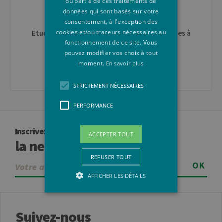
ou partie de ces traitements de
Conditions d'accès et inscription
données qui sont basés sur votre
S'inscrire à L'ULiège
consentement, à l'exception des
cookies et/ou traceurs nécessaires au
Etudiant·e en mobilité pour un séjour d'études à
fonctionnement de ce site. Vous
l'ULiège
pouvez modifier vos choix à tout
Venir à L'ULiège
moment.
En savoir plus
STRICTEMENT NÉCESSAIRES
PERFORMANCE
Inscrivez-vous à
ACCEPTER TOUT
la newsletter
REFUSER TOUT
OK
AFFICHER LES DÉTAILS
Suivez-nous
Strictement nécessaires