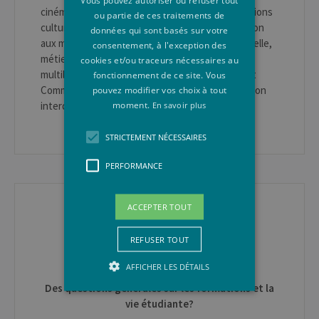
Vous pouvez autoriser ou refuser tout
cinéma, le théâtre ou l'édition ? Dans les institutions
ou partie de ces traitements de
culturelles ou encore dans le champ de l'éducation
données qui sont basés sur votre
aux médias ? Arts du spectacle, médiation culturelle,
consentement, à l'exception des
métiers du livre, journalisme, communication
cookies et/ou traceurs nécessaires au
multilingue... Le Département Médias, Culture et
fonctionnement de ce site. Vous
Communication de l'ULiège propose une formation
pouvez modifier vos choix à tout
moment.
interdisciplinaire dans un cadre stimulant.
En savoir plus
STRICTEMENT NÉCESSAIRES
PERFORMANCE
CONTACT
ACCEPTER TOUT
En Faculté
REFUSER TOUT
Les départements d'enseignement
L'apparitorat
AFFICHER LES DÉTAILS
Des questions générales sur les formations et la
vie étudiante?