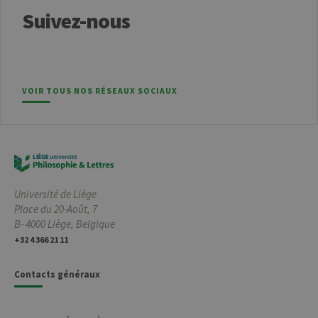
CookieScriptConsent
1 an
Ce coo
CookieScript
utilisé
.uliege.be
Suivez-nous
servic
Script
pour
mémor
préfé
conse
des vi
matiè
VOIR TOUS NOS RÉSEAUX SOCIAUX
cookies
nécess
pour 
banni
cooki
Cooki
Script
fonct
corre
Université de Liège
jcms.prefs
www.uliege.be
Session
Perme
Place du 20-Août, 7
conse
préfé
B- 4000 Liège, Belgique
l’utili
(ongle
+32 4 366 21 11
par ex
Contacts généraux