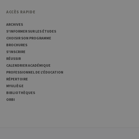
code de
référence pour
le domaine
ACCÈS RAPIDE
définissant le
cookie.
ARCHIVES
_pk_ses
30
Ce nom de
InnoCraft
S'INFORMER SUR LES ÉTUDES
minutes
cookie est
Ltd
associé à la
.uliege.be
CHOISIR SON PROGRAMME
plateforme
BROCHURES
d'analyse Web
open source
S'INSCRIRE
Matomo. Il est
utilisé pour
RÉUSSIR
aider les
CALENDRIER ACADÉMIQUE
propriétaires
de sites Web à
PROFESSIONNEL DE L'ÉDUCATION
suivre le
RÉPERTOIRE
comportement
des visiteurs et
MYULIÈGE
à mesurer les
BIBLIOTHÈQUES
performances
du site. Il s'agit
ORBI
d'un cookie de
type modèle,
où le préfixe
_pk_ses est
suivi d'une
courte série de
chiffres et de
lettres, ce qui
est considéré