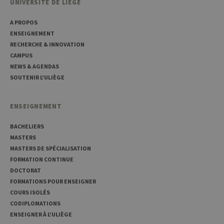
UNIVERSITÉ DE LIÈGE
Provider /
A PROPOS
Nom
Expiration
Description
Domaine
ENSEIGNEMENT
_pk_id
1 an
Ce nom de
RECHERCHE & INNOVATION
InnoCraft
cookie est
Ltd
CAMPUS
associé à la
.uliege.be
plateforme
NEWS & AGENDAS
d'analyse Web
SOUTENIR L'ULIÈGE
open source
Matomo. Il est
utilisé pour
aider les
ENSEIGNEMENT
propriétaires
de sites Web à
suivre le
BACHELIERS
comportement
des visiteurs et
MASTERS
à mesurer les
MASTERS DE SPÉCIALISATION
performances
du site. Il s'agit
FORMATION CONTINUE
d'un cookie de
type modèle,
DOCTORAT
où le préfixe
FORMATIONS POUR ENSEIGNER
_pk_id est
suivi d'une
COURS ISOLÉS
courte série de
CODIPLOMATIONS
chiffres et de
lettres, qui est
ENSEIGNER À L'ULIÈGE
censé être un