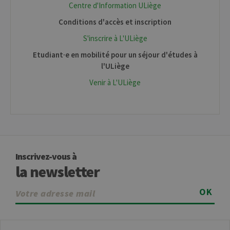
Strictement nécessaires
Centre d'Information ULiège
Performance
Conditions d'accès et inscription
Les cookies strictement nécessaires
S'inscrire à L'ULiège
habilitent des fonctionnalités de base
du site Web telles que la connexion des
Etudiant·e en mobilité pour un séjour d'études à
utilisateurs et la gestion des comptes.
l'ULiège
Le site Web ne peut pas être utilisé
correctement sans les cookies
Venir à L'ULiège
strictement nécessaires.
Provider /
Nom
Expiration
Descr
Domaine
JSESSIONID
Session
Cooki
Oracle
sessio
Corporation
plate-
www.uliege.be
usage 
utilisé
Inscrivez-vous à
sites é
JSP.
la newsletter
Habit
utilis
maint
OK
sessi
utilis
anony
le ser