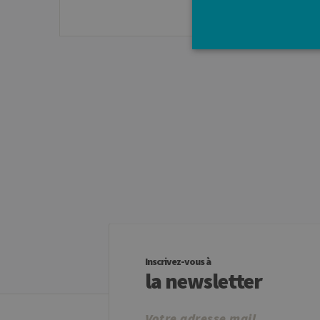
Les cookies strictement néces
comptes. Le site Web ne peut 
Pro
Nom
Do
JSESSIONID
Or
Co
ww
CookieScriptConsent
Co
.ul
jcms.prefs
ww
Inscrivez-vous à
la newsletter
Provider /
Nom
Exp
Domaine