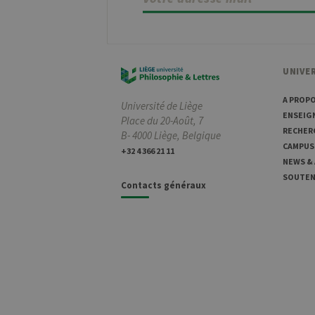
_pk_id
InnoCraft
Ltd
.uliege.be
UNIVER
_pk_ses
InnoCraft
m
Ltd
.uliege.be
A PROP
Université de Liège
ENSEIG
Place du 20-Août, 7
RECHER
B- 4000 Liège, Belgique
_pk_ref
6
InnoCraft
CAMPUS
Ltd
+32 4 366 21 11
.uliege.be
NEWS &
SOUTENI
Contacts généraux