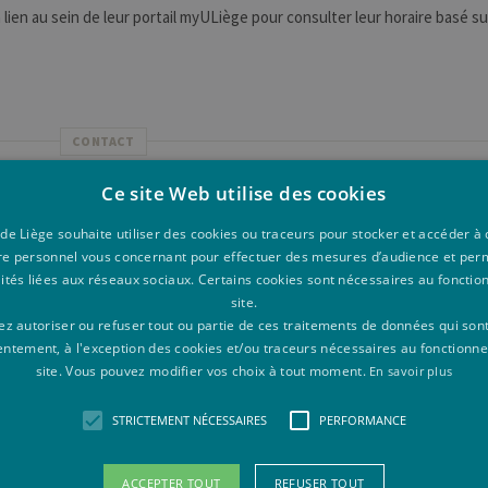
n lien au sein de leur portail myULiège pour consulter leur horaire basé su
CONTACT
Ce site Web utilise des cookies
En Faculté
s départements d'enseignement
 de Liège souhaite utiliser des cookies ou traceurs pour stocker et accéder 
re personnel vous concernant pour effectuer des mesures d’audience et per
L'apparitorat
lités liées aux réseaux sociaux. Certains cookies sont nécessaires au foncti
érales sur les formations et la vie étudiante?
site.
z autoriser ou refuser tout ou partie de ces traitements de données qui son
Centre d'Information ULiège
entement, à l'exception des cookies et/ou traceurs nécessaires au fonctionn
nditions d'accès et inscription
site. Vous pouvez modifier vos choix à tout moment.
En savoir plus
S'inscrire à L'ULiège
STRICTEMENT NÉCESSAIRES
PERFORMANCE
mobilité pour un séjour d'études à l'ULiège
Venir à L'ULiège
ACCEPTER TOUT
REFUSER TOUT