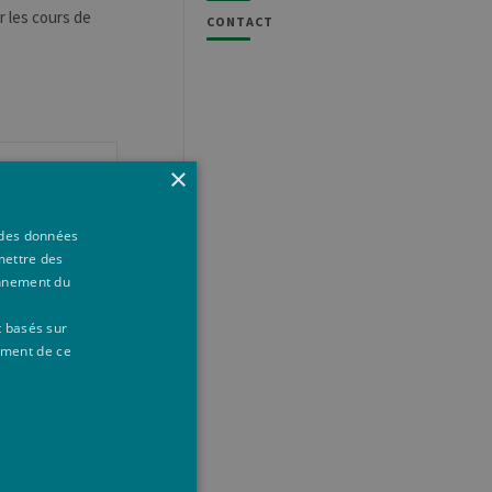
r les cours de
CONTACT
×
à des données
mettre des
onnement du
t basés sur
ement de ce