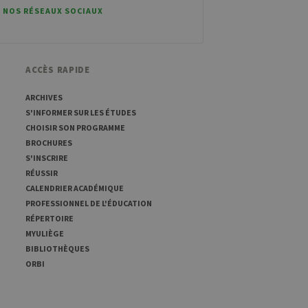
 NOS RÉSEAUX SOCIAUX
mo. Il est utilisé pour
 à mesurer les
id est suivi d'une courte
e domaine définissant le
ACCÈS RAPIDE
mo. Il est utilisé pour
 à mesurer les
ses est suivi d'une courte
ARCHIVES
ence pour le domaine
S'INFORMER SUR LES ÉTUDES
CHOISIR SON PROGRAMME
mo. Il est utilisé pour
BROCHURES
 à mesurer les
ref est suivi d'une courte
S'INSCRIRE
ence pour le domaine
RÉUSSIR
CALENDRIER ACADÉMIQUE
PROFESSIONNEL DE L'ÉDUCATION
RÉPERTOIRE
MYULIÈGE
BIBLIOTHÈQUES
ORBI