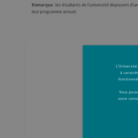
Remarque
: les étudiants de l'université disposent d'u
leur programme annuel.
Le
L’Université
à caractè
fonctionna
Des questions gén
Vous pouve
votre cons
Co
Etudiant·e en 