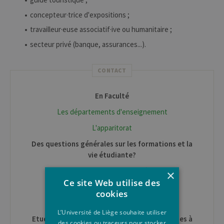
concepteur·trice d'expositions ;
travailleur·euse associatif·ive ou humanitaire ;
secteur privé (banque, assurances...).
CONTACT
En Faculté
Les départements d'enseignement
L'apparitorat
Des questions générales sur les formations et la
vie étudiante?
Centre d'Information ULiège
×
Ce site Web utilise des
Conditions d'accès et inscription
cookies
S'inscrire à L'ULiège
L’Université de Liège souhaite utiliser
Etudiant·e en mobilité pour un séjour d'études à
des cookies ou traceurs pour stocker