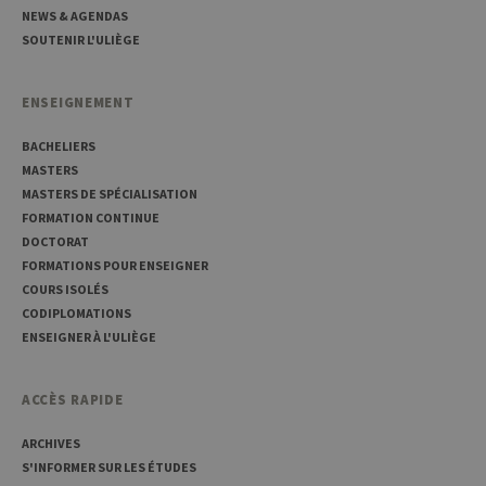
utilisé
NEWS & AGENDAS
sites é
SOUTENIR L'ULIÈGE
JSP.
Habit
utilis
maint
ENSEIGNEMENT
sessi
utilis
anony
BACHELIERS
le ser
MASTERS
CookieScriptConsent
1 an
Ce coo
CookieScript
MASTERS DE SPÉCIALISATION
utilisé
.uliege.be
servic
FORMATION CONTINUE
Script
pour
DOCTORAT
mémor
FORMATIONS POUR ENSEIGNER
préfé
conse
COURS ISOLÉS
des vi
CODIPLOMATIONS
matiè
cookies
ENSEIGNER À L'ULIÈGE
nécess
pour 
banni
cooki
ACCÈS RAPIDE
Cooki
Script
fonct
ARCHIVES
corre
S'INFORMER SUR LES ÉTUDES
jcms.prefs
www.uliege.be
Session
Perme