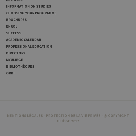
temporarily
store data
INFORMATION ON STUDIES
for the visit
CHOOSING YOUR PROGRAMME
_pk_ref
6 months
Used to
InnoCraft
BROCHURES
store the
Ltd
attribution
ENROL
.uliege.be
information,
SUCCESS
the referrer
initially
ACADEMIC CALENDAR
used to visit
PROFESSIONAL EDUCATION
the website
DIRECTORY
MYULIÈGE
BIBLIOTHÈQUES
ORBI
MENTIONS LÉGALES
-
PROTECTION DE LA VIE PRIVÉE
- @ COPYRIGHT
ULIÈGE 2017