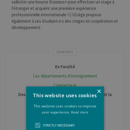
solliciter une bourse Erasmus+ pour effectuer un stage à
l'étranger et acquérir une première expérience
professionnelle internationale ! L'ULiège propose
également à ses étudiant·e·s des stages en coopération et
développement.
CONTACT
En Faculté
Les départements d'enseignement
L'apparitorat
×
Des questions générales sur les formations et la
This website uses cookies
vie étudiante?
This website uses cookies to improve
Centre d'Information ULiège
user experience.
Read more
Conditions d'accès et inscription
STRICTLY NECESSARY
S'inscrire à L'ULiège