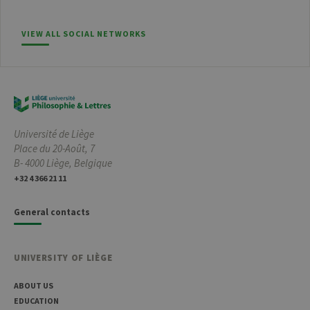
sessi
cookie
used 
VIEW ALL SOCIAL NETWORKS
sites 
in JSP.
Usual
used 
maint
anon
user s
by th
server
Université de Liège
CookieScriptConsent
1 year
This c
CookieScript
is use
.uliege.be
Place du 20-Août, 7
Cooki
B- 4000 Liège, Belgique
Script
servic
+32 4 366 21 11
reme
visitor
cooki
conse
General contacts
prefer
It is
neces
for Co
UNIVERSITY OF LIÈGE
Script
cooki
banne
ABOUT US
work
proper
EDUCATION