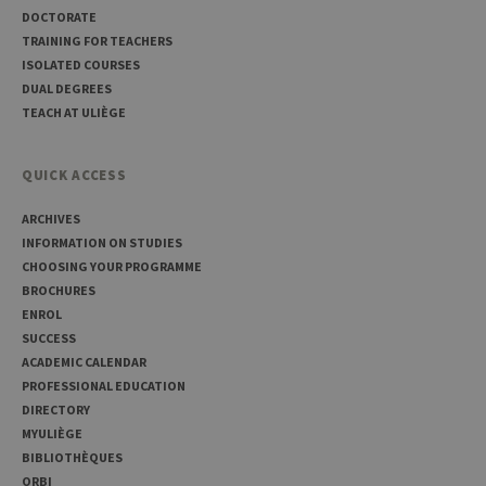
initially
DOCTORATE
used to visit
the website
TRAINING FOR TEACHERS
ISOLATED COURSES
DUAL DEGREES
TEACH AT ULIÈGE
QUICK ACCESS
ARCHIVES
INFORMATION ON STUDIES
CHOOSING YOUR PROGRAMME
BROCHURES
ENROL
SUCCESS
ACADEMIC CALENDAR
PROFESSIONAL EDUCATION
DIRECTORY
MYULIÈGE
BIBLIOTHÈQUES
ORBI