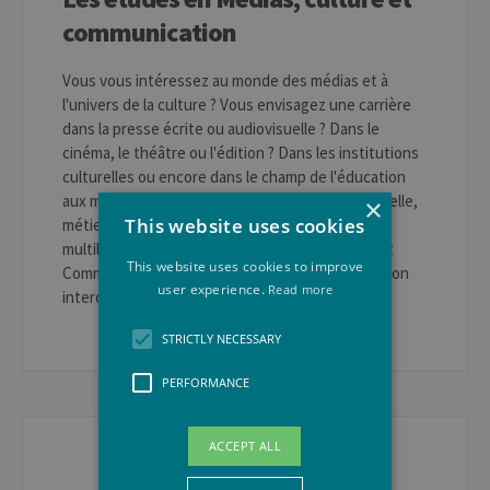
communication
Vous vous intéressez au monde des médias et à
l'univers de la culture ? Vous envisagez une carrière
dans la presse écrite ou audiovisuelle ? Dans le
cinéma, le théâtre ou l'édition ? Dans les institutions
culturelles ou encore dans le champ de l'éducation
aux médias ? Arts du spectacle, médiation culturelle,
×
This website uses cookies
métiers du livre, journalisme, communication
multilingue... Le Département Médias, Culture et
This website uses cookies to improve
Communication de l'ULiège propose une formation
user experience.
Read more
interdisciplinaire dans un cadre stimulant.
STRICTLY NECESSARY
PERFORMANCE
CONTACT
ACCEPT ALL
En Faculté