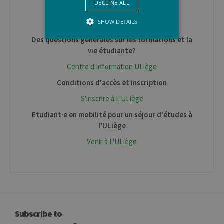
DECLINE ALL
Les départements d'enseignement
SHOW DETAILS
L'apparitorat
Des questions générales sur les formations et la
vie étudiante?
Strictly necessary
Performance
Centre d'Information ULiège
Strictly necessary cookies allow core
Conditions d'accès et inscription
website functionality such as user login
and account management. The website
S'inscrire à L'ULiège
cannot be used properly without strictly
necessary cookies.
Etudiant·e en mobilité pour un séjour d'études à
Provider /
l'ULiège
Name
Expiration
Descr
Domaine
Venir à L'ULiège
JSESSIONID
Session
Gener
Oracle
purpo
Corporation
platf
www.uliege.be
sessi
cookie
used 
sites 
in JSP.
Usual
used 
Subscribe to
maint