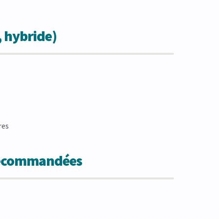
, hybride)
ires
 recommandées