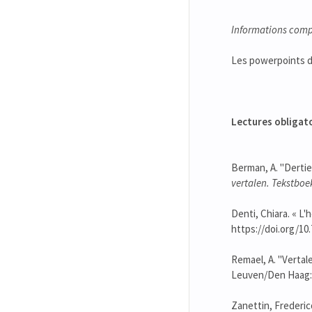
Informations comp
Les powerpoints du
Lectures obligato
Berman, A. "Dertie
vertalen. Tekstbo
Denti, Chiara. « L
https://doi.org/10
Remael, A. "Vertal
Leuven/Den Haag: A
Zanettin, Frederico