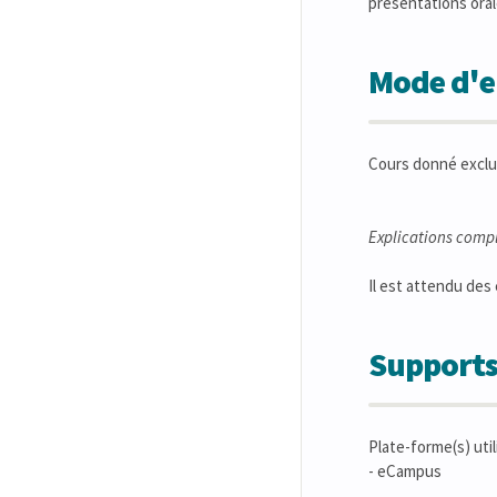
présentations oral
Mode d'en
Cours donné exclu
Explications comp
Il est attendu des
Supports
Plate-forme(s) util
- eCampus