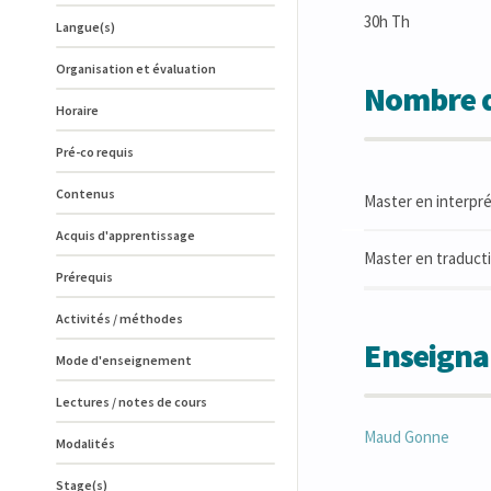
30h Th
Langue(s)
Organisation et évaluation
Nombre d
Horaire
Pré-co requis
Contenus
Master en interpré
Acquis d'apprentissage
Master en traductio
Prérequis
Activités / méthodes
Enseigna
Mode d'enseignement
Lectures / notes de cours
Maud
Gonne
Modalités
Stage(s)