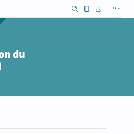
FR
ion du
I