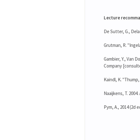
Lecture recomm
De Sutter, G., Delae
Grutman, R. "Ingela
Gambier, Y., Van Do
Company [consulter
Kaindl, K. "Thump,
Naaijkens, T. 2004.
Pym, A., 2014 (2d e