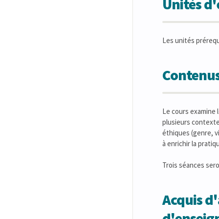
Unités d
Les unités préreq
Contenus
Le cours examine 
plusieurs contextes
éthiques (genre, vi
à enrichir la prati
Trois séances sero
Acquis d'
d'ensei