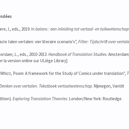
andées
re, I., eds., 2019.
In balans : een inleiding tot vertaal- en tolkwetenschap
ste talen vertalen: vier literaire scenario's",
Filter: Tijdschrift over
vertal
orslaer, L., eds., 2010-2013.
Handbook of Translation Studies
. Amsterdam/
 la version online sur ULiège Library]
 Whizz, Poom: A framework for the Study of Comics under translation",
T
Denken over vertalen. Tekstboek vertaalwetenschap
. Nijmegen, Vantilt
dition).
Exploring Translation Theories
. London/New York: Routledge.