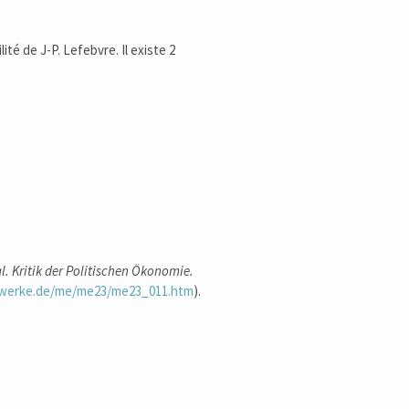
ité de J-P. Lefebvre. Il existe 2
.
l.
Kritik der Politischen Ökonomie.
lwerke.de/me/me23/me23_011.htm
).