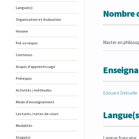
Langue(s)
Nombre d
Organisation et évaluation
Horaire
Master en philosop
Pré-co requis
Contenus
Enseigna
Acquis d'apprentissage
Prérequis
Activités / méthodes
Edouard
Delruelle
Mode d'enseignement
Langue(s
Lectures / notes de cours
Modalités
Stage(s)
Langue française