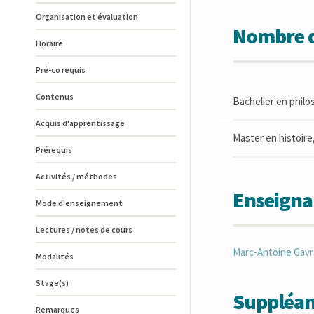
Organisation et évaluation
Nombre d
Horaire
Pré-co requis
Contenus
Bachelier en philo
Acquis d'apprentissage
Master en histoire,
Prérequis
Activités / méthodes
Enseigna
Mode d'enseignement
Lectures / notes de cours
Marc-Antoine
Gavr
Modalités
Stage(s)
Suppléan
Remarques