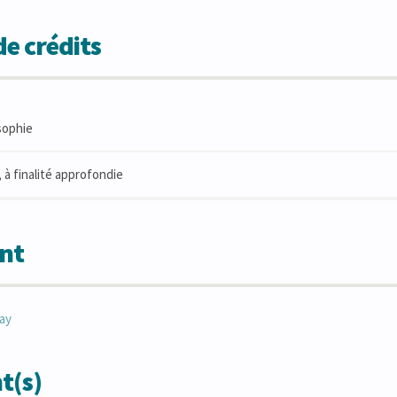
e crédits
sophie
 à finalité approfondie
nt
ay
t(s)