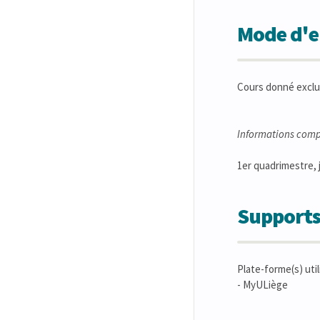
Mode d'en
Cours donné exclu
Informations comp
1er quadrimestre, j
Supports
Plate-forme(s) util
- MyULiège