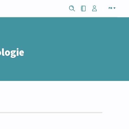
FR
ologie