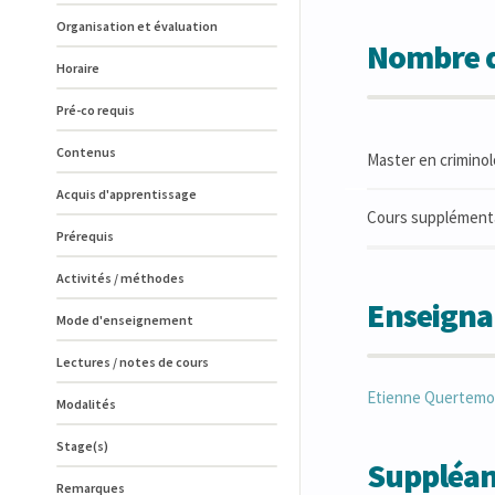
Organisation et évaluation
Nombre d
Horaire
Pré-co requis
Contenus
Master en criminol
Acquis d'apprentissage
Cours supplémentai
Prérequis
Activités / méthodes
Enseigna
Mode d'enseignement
Lectures / notes de cours
Etienne
Quertemo
Modalités
Stage(s)
Suppléan
Remarques