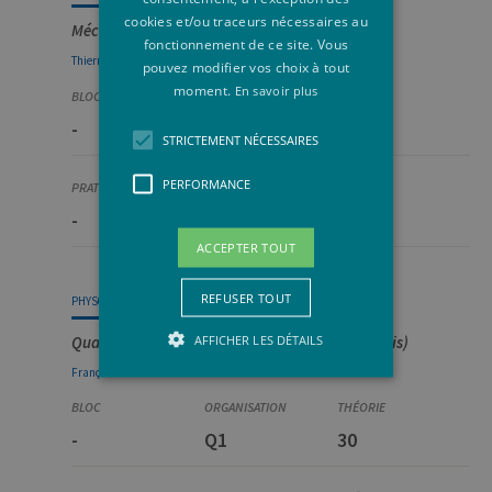
cookies et/ou traceurs nécessaires au
Mécanique quantique avancée
fonctionnement de ce site. Vous
,
,
Thierry
Bastin
John
Martin
Peter
Schlagheck
pouvez modifier vos choix à tout
moment.
En savoir plus
-
Q1
30
STRICTEMENT NÉCESSAIRES
PERFORMANCE
-
-
4
ACCEPTER TOUT
REFUSER TOUT
PHYS0997-1
AFFICHER LES DÉTAILS
Quantum information and computation (anglais)
François
Damanet
Strictement nécessaires
-
Q1
30
Performance