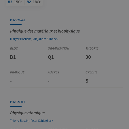
B1
15Cr
B2
18Cr
Code
Détails
Bloc
Organisation
Théorie
Pratique
Autres
Crédits
PHYS0974-1
Physique des matériaux et biophysique
,
Maryse
Hoebeke
Alejandro
Silhanek
B1
Q1
30
-
-
5
PHYS0930-1
Physique atomique
,
Thierry
Bastin
Peter
Schlagheck