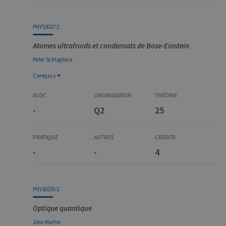
PHYS2027-2
Atomes ultrafroids et condensats de Bose-Einstein
Peter
Schlagheck
Corequis
Corequis
PHYS0930-1
-
Q2
25
Physique atomique
PHYS3021-1
Mécanique quantique avancée
-
-
4
PHYS0235-2
Optique quantique
John
Martin