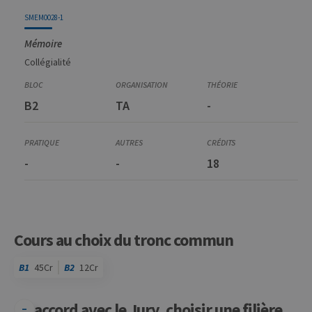
SMEM0028-1
Mémoire
Collégialité
B2
TA
-
-
-
18
Cours au choix du tronc commun
B1
45Cr
B2
12Cr
En accord avec le Jury, choisir une filière