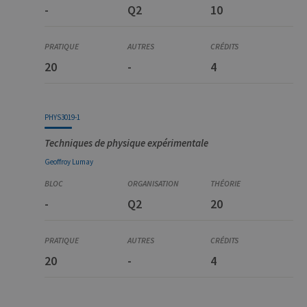
-
Q2
10
Introduction à la matière molle et aux systèmes
complexes
20
-
4
PHYS3019-1
Techniques de physique expérimentale
Geoffroy
Lumay
-
Q2
20
20
-
4