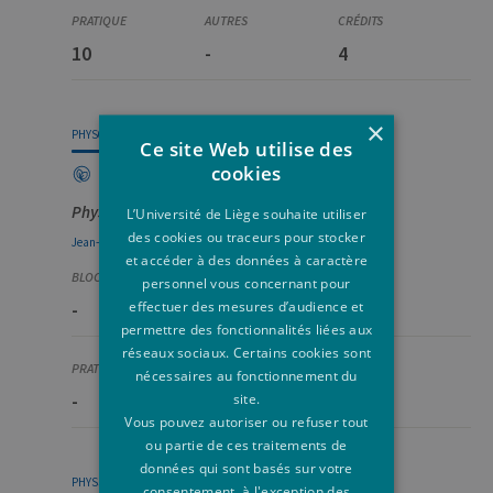
10
-
4
×
PHYS0941-2
Ce site Web utilise des
cookies
Physique théorique : noyaux et particules
L’Université de Liège souhaite utiliser
des cookies ou traceurs pour stocker
Jean-René
Cudell
et accéder à des données à caractère
personnel vous concernant pour
effectuer des mesures d’audience et
-
Q1
30
permettre des fonctionnalités liées aux
réseaux sociaux. Certains cookies sont
nécessaires au fonctionnement du
-
-
4
site.
Vous pouvez autoriser ou refuser tout
ou partie de ces traitements de
données qui sont basés sur votre
PHYS3021-1
consentement, à l'exception des