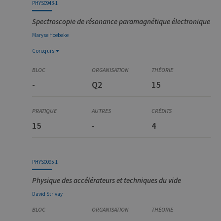
PHYS0943-1
Spectroscopie de résonance paramagnétique électronique
Maryse
Hoebeke
Corequis
Corequis
PHYS0974-1
-
Q2
15
Physique des matériaux et biophysique
15
-
4
PHYS0095-1
Physique des accélérateurs et techniques du vide
David
Strivay