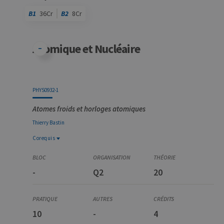
B1
36Cr
B2
8Cr
Code
Détails
Bloc
Organisation
Théorie
Pratique
Autres
Crédits
Atomique et Nucléaire
PHYS0932-1
Atomes froids et horloges atomiques
Thierry
Bastin
Corequis
Corequis
PHYS0930-1
-
Q2
20
Physique atomique
10
-
4