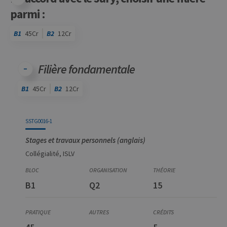
parmi :
B1
45Cr
B2
12Cr
Code
Détails
Bloc
Organisation
Théorie
Pratique
Autres
Crédits
Filière fondamentale
B1
45Cr
B2
12Cr
Code
Détails
Bloc
Organisation
Théorie
Pratique
Autres
Crédits
SSTG0016-1
Stages et travaux personnels (anglais)
Collégialité, ISLV
B1
Q2
15