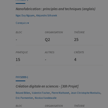
Nanofabrication : principles and techniques (anglais)
,
Ngoc Duy
Nguyen
Alejandro
Silhanek
Corequis
Corequis
PHYS0974-1
-
Q2
25
Physique des matériaux et biophysique
15
-
4
PHYS0999-1
Création digitale en sciences - [30h Projet]
,
,
,
,
Roland
Billen
Valentin
Fischer
Pierre
Mathonet
Jean-Christophe
Monbaliu
,
Eric
Parmentier
Nicolas
Vandewalle