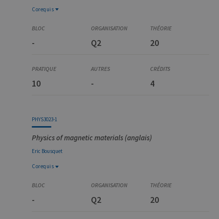
définissant le
Corequis
cookie.
Corequis
PHYS0974-1
-
Q2
20
Physique des matériaux et biophysique
10
-
4
PHYS3023-1
Physics of magnetic materials (anglais)
Eric
Bousquet
Corequis
Corequis
PHYS0974-1
-
Q2
20
Physique des matériaux et biophysique