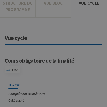
STRUCTURE DU
VUE BLOC
VUE CYCLE
PROGRAMME
Vue cycle
Cours obligatoire de la finalité
B2
14Cr
Code
Détails
Bloc
Organisation
Théorie
Pratique
Autres
Crédits
STRA0030-1
Complément de mémoire
Collégialité