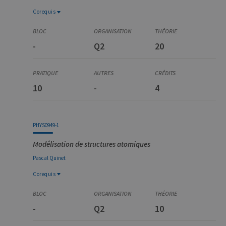
Corequis
Corequis
PHYS0930-1
-
Q2
20
Physique atomique
PHYS3021-1
Mécanique quantique avancée
10
-
4
PHYS0949-1
Modélisation de structures atomiques
Pascal
Quinet
Corequis
Corequis
PHYS0930-1
-
Q2
10
Physique atomique