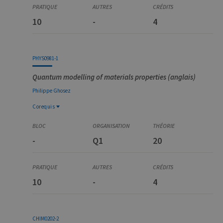
10
-
4
PHYS0981-1
Quantum modelling of materials properties (anglais)
Philippe
Ghosez
Corequis
Corequis
PHYS0974-1
-
Q1
20
Physique des matériaux et biophysique
10
-
4
CHIM0202-2