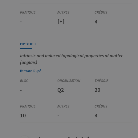
-
[+]
4
PHYS0988-1
Intrinsic and induced topological properties of matter
(anglais)
Bertrand
Dupé
-
Q2
20
10
-
4