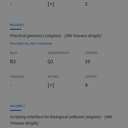
-
[+]
2
BIOL0029-1
Practical genomics (anglais) - [30h Travaux dirigés]
,
Denis
Baurain
Marc
Hanikenne
B2
Q1
10
-
[+]
4
INFO0962-1
Scripting interface for biological software (anglais) - [40h
Travaux dirigés]