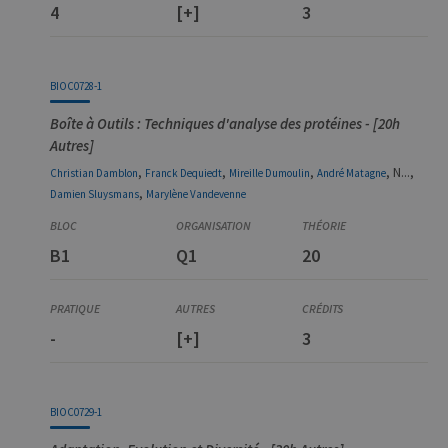
4
[+]
3
BIOC0728-1
Boîte à Outils : Techniques d'analyse des protéines - [20h
Autres]
,
,
,
, N...,
Christian
Damblon
Franck
Dequiedt
Mireille
Dumoulin
André
Matagne
,
Damien
Sluysmans
Marylène
Vandevenne
B1
Q1
20
-
[+]
3
BIOC0729-1