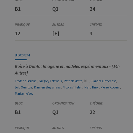
B1
Q1
24
12
[+]
3
BIOC0727-1
Boîte à Outils : Imagerie et modèles expérimentaux - [14h
Autres]
,
,
, N...,
,
Frédéric
Bouché
Grégory
Fettweis
Patrick
Motte
Sandra
Ormenese
,
,
,
,
,
Loïc
Quinton
Damien
Sluysmans
Nicolas
Thelen
Marc
Thiry
Pierre
Tocquin
Marianne
Voz
B1
Q1
22