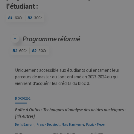
l'étudiant :
B1
60Cr
B2
30Cr
Code
Détails
Bloc
Organisation
Théorie
Pratique
Autres
Crédits
Programme réformé
B1
60Cr
B2
30Cr
Code
Détails
Bloc
Organisation
Théorie
Pratique
Autres
Crédits
Uniquement accessible aux étudiants qui entament leur
parcours de master ou l'ont entamé en 2023-2024 ou qui
viennent d'acquérir les crédits du bloc 0.
BIOC0726-1
Boîte à Outils : Techniques d'analyse des acides nucléiques -
[4h Autres]
,
,
,
Denis
Baurain
Franck
Dequiedt
Marc
Hanikenne
Patrick
Meyer