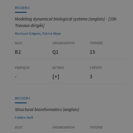
BIOL0030-1
Modeling dynamical biological systems (anglais) - [15h
Travaux dirigés]
,
Marilaure
Grégoire
Patrick
Meyer
B2
Q1
15
-
[+]
3
BIOC9239-1
Structural bioinformatics (anglais)
Frédéric
Kerff