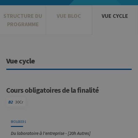
STRUCTURE DU
VUE BLOC
VUE CYCLE
PROGRAMME
Vue cycle
Cours obligatoires de la finalité
B2
30Cr
Code
Détails
Bloc
Organisation
Théorie
Pratique
Autres
Crédits
BIOL0033-1
Du laboratoire à l'entreprise - [20h Autres]