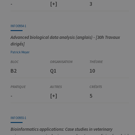
-
[+]
3
INFO0954-1
Advanced biological data analysis (anglais) - [30h Travaux
dirigés]
Patrick
Meyer
B2
Q1
10
-
[+]
5
INFO0955-1
Bioinformatics applications: Case studies in veterinary