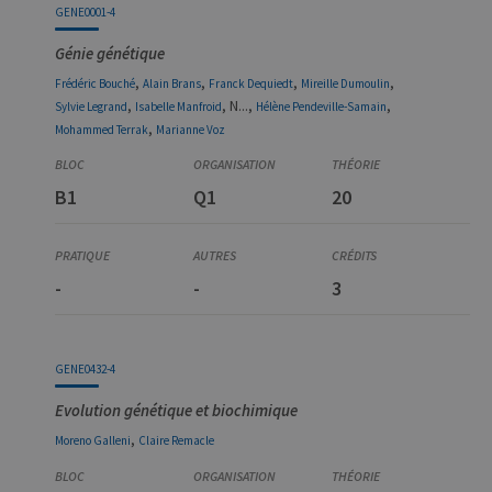
définissant le
GENE0001-4
cookie.
Génie génétique
,
,
,
,
Frédéric
Bouché
Alain
Brans
Franck
Dequiedt
Mireille
Dumoulin
,
, N...,
,
Sylvie
Legrand
Isabelle
Manfroid
Hélène
Pendeville-Samain
,
Mohammed
Terrak
Marianne
Voz
B1
Q1
20
-
-
3
GENE0432-4
Evolution génétique et biochimique
,
Moreno
Galleni
Claire
Remacle