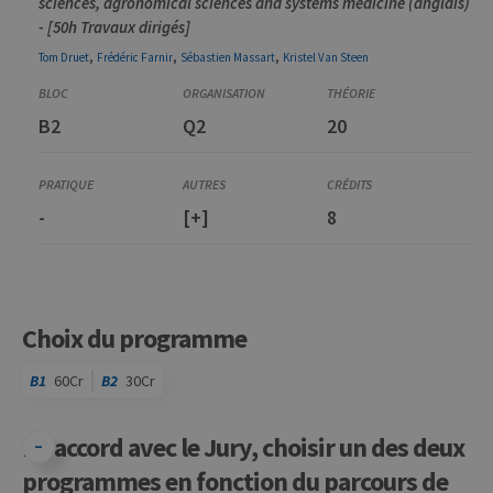
sciences, agronomical sciences and systems medicine (anglais)
- [50h Travaux dirigés]
,
,
,
Tom
Druet
Frédéric
Farnir
Sébastien
Massart
Kristel
Van Steen
B2
Q2
20
-
[+]
8
Choix du programme
B1
60Cr
B2
30Cr
En accord avec le Jury, choisir un des deux
programmes en fonction du parcours de