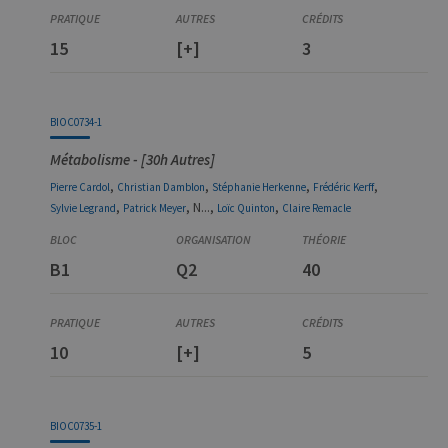
15
[+]
3
BIOC0734-1
Métabolisme - [30h Autres]
,
,
,
,
Pierre
Cardol
Christian
Damblon
Stéphanie
Herkenne
Frédéric
Kerff
,
, N...,
,
Sylvie
Legrand
Patrick
Meyer
Loïc
Quinton
Claire
Remacle
B1
Q2
40
10
[+]
5
BIOC0735-1