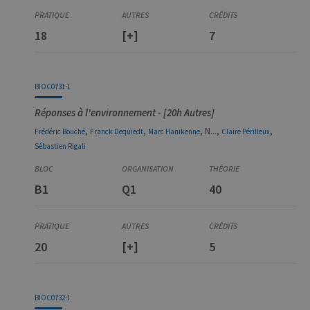
18
[+]
7
BIOC0731-1
Réponses à l'environnement - [20h Autres]
,
,
, N...,
,
Frédéric
Bouché
Franck
Dequiedt
Marc
Hanikenne
Claire
Périlleux
Sébastien
Rigali
B1
Q1
40
20
[+]
5
BIOC0732-1