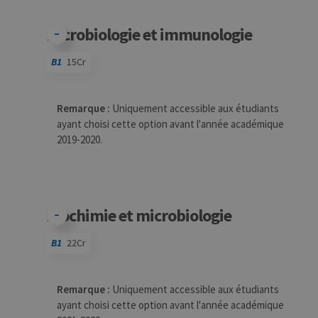
Microbiologie et immunologie
B1
15Cr
Code
Détails
Bloc
Organisation
Théorie
Pratique
Autres
Crédits
Remarque :
Uniquement accessible aux étudiants
ayant choisi cette option avant l'année académique
2019-2020.
Biochimie et microbiologie
B1
22Cr
Code
Détails
Bloc
Organisation
Théorie
Pratique
Autres
Crédits
Remarque :
Uniquement accessible aux étudiants
ayant choisi cette option avant l'année académique