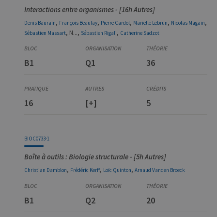
Interactions entre organismes - [16h Autres]
,
,
,
,
,
Denis
Baurain
François
Beaufay
Pierre
Cardol
Marielle
Lebrun
Nicolas
Magain
, N...,
,
Sébastien
Massart
Sébastien
Rigali
Catherine
Sadzot
B1
Q1
36
16
[+]
5
BIOC0733-1
Boîte à outils : Biologie structurale - [5h Autres]
,
,
,
Christian
Damblon
Frédéric
Kerff
Loïc
Quinton
Arnaud
Vanden Broeck
B1
Q2
20