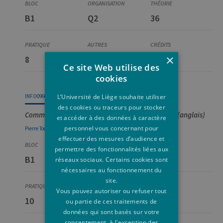
B1
Q2
36
×
8
[+]
5
Ce site Web utilise des
cookies
L’Université de Liège souhaite utiliser
INFO0960-1
des cookies ou traceurs pour stocker
Command-line interfaces and tools for biologists (anglais)
et accéder à des données à caractère
personnel vous concernant pour
Pierre
Tocquin
effectuer des mesures d’audience et
permettre des fonctionnalités liées aux
B1
Q2
10
réseaux sociaux. Certains cookies sont
nécessaires au fonctionnement du
site.
Vous pouvez autoriser ou refuser tout
10
-
2
ou partie de ces traitements de
données qui sont basés sur votre
consentement, à l'exception des