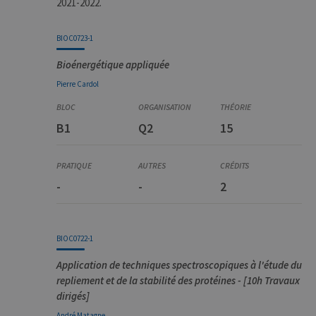
2021-2022.
BIOC0723-1
Bioénergétique appliquée
Pierre
Cardol
B1
Q2
15
-
-
2
BIOC0722-1
Application de techniques spectroscopiques à l'étude du
repliement et de la stabilité des protéines - [10h Travaux
dirigés]
André
Matagne