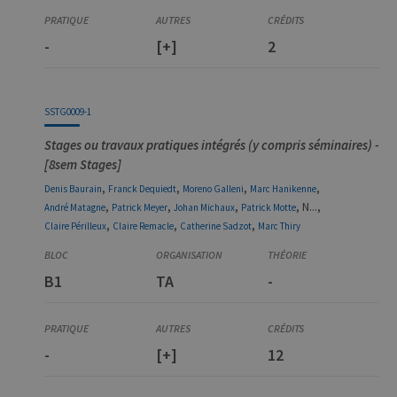
-
[+]
2
SSTG0009-1
Stages ou travaux pratiques intégrés (y compris séminaires) -
[8sem Stages]
,
,
,
,
Denis
Baurain
Franck
Dequiedt
Moreno
Galleni
Marc
Hanikenne
,
,
,
, N...,
André
Matagne
Patrick
Meyer
Johan
Michaux
Patrick
Motte
,
,
,
Claire
Périlleux
Claire
Remacle
Catherine
Sadzot
Marc
Thiry
B1
TA
-
-
[+]
12