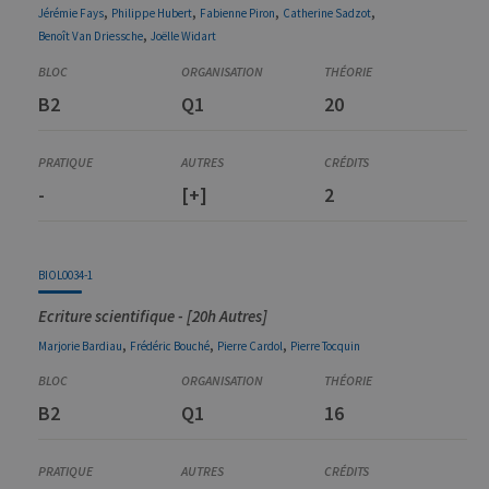
,
,
,
,
Jérémie
Fays
Philippe
Hubert
Fabienne
Piron
Catherine
Sadzot
,
Benoît
Van Driessche
Joëlle
Widart
B2
Q1
20
-
[+]
2
BIOL0034-1
Ecriture scientifique - [20h Autres]
,
,
,
Marjorie
Bardiau
Frédéric
Bouché
Pierre
Cardol
Pierre
Tocquin
B2
Q1
16