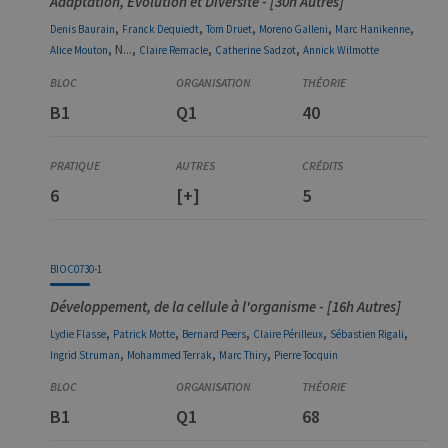
Adaptation, Evolution et Diversité - [30h Autres]
,
,
,
,
,
Denis
Baurain
Franck
Dequiedt
Tom
Druet
Moreno
Galleni
Marc
Hanikenne
, N...,
,
,
Alice
Mouton
Claire
Remacle
Catherine
Sadzot
Annick
Wilmotte
B1
Q1
40
6
[+]
5
BIOC0730-1
Développement, de la cellule à l'organisme - [16h Autres]
,
,
,
,
,
Lydie
Flasse
Patrick
Motte
Bernard
Peers
Claire
Périlleux
Sébastien
Rigali
,
,
,
Ingrid
Struman
Mohammed
Terrak
Marc
Thiry
Pierre
Tocquin
B1
Q1
68