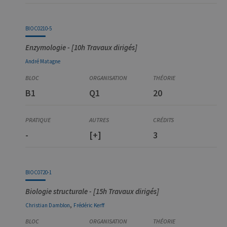
_pk_ses
30
Ce nom de
InnoCraft
minutes
cookie est
Ltd
associé à la
.uliege.be
BIOC0210-5
plateforme
d'analyse Web
Enzymologie - [10h Travaux dirigés]
open source
Matomo. Il est
André
Matagne
utilisé pour
aider les
propriétaires
de sites Web à
suivre le
B1
Q1
20
comportement
des visiteurs et
à mesurer les
performances
du site. Il s'agit
d'un cookie de
-
[+]
3
type modèle,
où le préfixe
_pk_ses est
suivi d'une
courte série de
BIOC0720-1
chiffres et de
lettres, ce qui
est considéré
Biologie structurale - [15h Travaux dirigés]
comme un
code de
,
Christian
Damblon
Frédéric
Kerff
référence pour
le domaine
définissant le