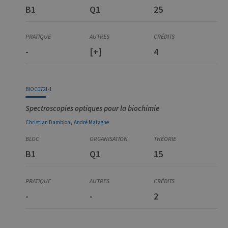
cookie.
B1
Q1
25
_pk_ref
6 mois
Ce nom de
InnoCraft
cookie est
Ltd
associé à la
.uliege.be
plateforme
d'analyse Web
-
[+]
4
open source
Matomo. Il est
utilisé pour
aider les
propriétaires
BIOC0721-1
de sites Web à
suivre le
comportement
Spectroscopies optiques pour la biochimie
des visiteurs et
à mesurer les
,
Christian
Damblon
André
Matagne
performances
du site. Il s'agit
d'un cookie de
type modèle,
B1
Q1
15
où le préfixe
_pk_ref est
suivi d'une
courte série de
chiffres et de
lettres, ce qui
-
-
2
est considéré
comme un
code de
référence pour
le domaine