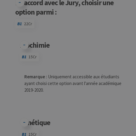
En accord avec le Jury, choisir une
option parmi :
B1
22Cr
Code
Détails
Bloc
Organisation
Théorie
Pratique
Autres
Crédits
Biochimie
B1
15Cr
Code
Détails
Bloc
Organisation
Théorie
Pratique
Autres
Crédits
Remarque :
Uniquement accessible aux étudiants
ayant choisi cette option avant l'année académique
2019-2020.
Génétique
B1
15Cr