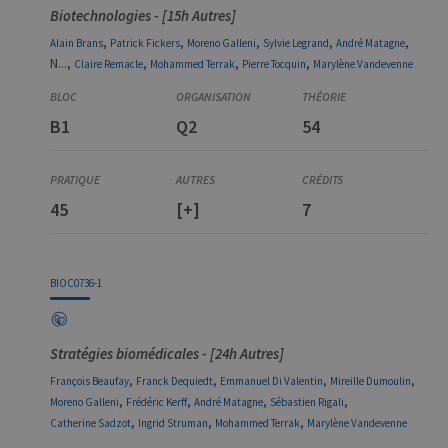
Biotechnologies - [15h Autres]
,
,
,
,
,
Alain
Brans
Patrick
Fickers
Moreno
Galleni
Sylvie
Legrand
André
Matagne
N...,
,
,
,
Claire
Remacle
Mohammed
Terrak
Pierre
Tocquin
Marylène
Vandevenne
B1
Q2
54
45
[+]
7
BIOC0736-1
Stratégies biomédicales - [24h Autres]
,
,
,
,
François
Beaufay
Franck
Dequiedt
Emmanuel
Di Valentin
Mireille
Dumoulin
,
,
,
,
Moreno
Galleni
Frédéric
Kerff
André
Matagne
Sébastien
Rigali
,
,
,
Catherine
Sadzot
Ingrid
Struman
Mohammed
Terrak
Marylène
Vandevenne