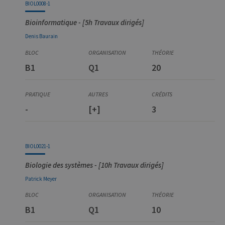
BIOL0008-1
Bioinformatique - [5h Travaux dirigés]
Denis
Baurain
B1
Q1
20
-
[+]
3
BIOL0021-1
Biologie des systèmes - [10h Travaux dirigés]
Patrick
Meyer
B1
Q1
10