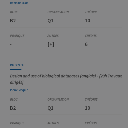
Denis
Baurain
B2
Q1
10
-
[+]
6
INFO0963-1
Design and use of biological databases (anglais) - [20h Travaux
dirigés]
Pierre
Tocquin
B2
Q1
10