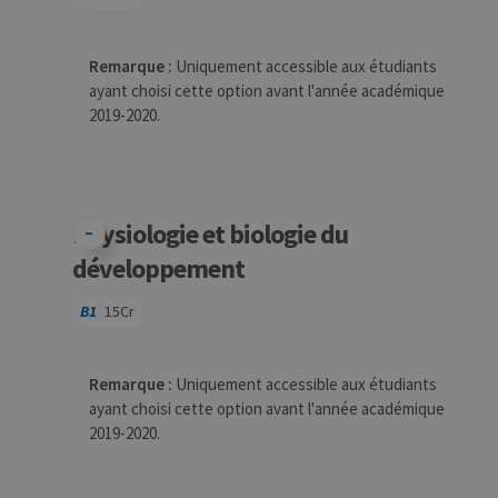
Code
Détails
Bloc
Organisation
Théorie
Pratique
Autres
Crédits
Remarque :
Uniquement accessible aux étudiants
ayant choisi cette option avant l'année académique
2019-2020.
Physiologie et biologie du
développement
B1
15Cr
Code
Détails
Bloc
Organisation
Théorie
Pratique
Autres
Crédits
Remarque :
Uniquement accessible aux étudiants
ayant choisi cette option avant l'année académique
2019-2020.