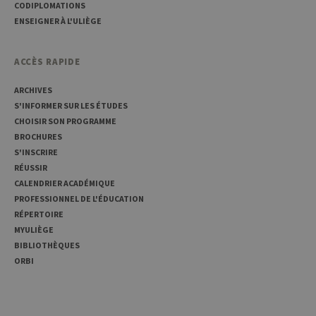
CODIPLOMATIONS
CookieScriptConsent
1 an
Ce coo
CookieScript
ENSEIGNER À L'ULIÈGE
utilisé
.uliege.be
servic
Script
pour
ACCÈS RAPIDE
mémor
préfé
conse
ARCHIVES
des vi
S'INFORMER SUR LES ÉTUDES
matiè
cookies
CHOISIR SON PROGRAMME
nécess
pour 
BROCHURES
banni
S'INSCRIRE
cooki
Cooki
RÉUSSIR
Script
CALENDRIER ACADÉMIQUE
fonct
corre
PROFESSIONNEL DE L'ÉDUCATION
RÉPERTOIRE
jcms.prefs
www.uliege.be
Session
Perme
conse
MYULIÈGE
préfé
l’utili
BIBLIOTHÈQUES
(ongle
ORBI
par ex