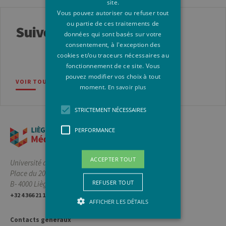
site.
Vous pouvez autoriser ou refuser tout
ou partie de ces traitements de
Suivez-nous
données qui sont basés sur votre
consentement, à l'exception des
cookies et/ou traceurs nécessaires au
fonctionnement de ce site. Vous
pouvez modifier vos choix à tout
VOIR TOUS NOS RÉSEAUX SOCIAUX
moment.
En savoir plus
STRICTEMENT NÉCESSAIRES
PERFORMANCE
ACCEPTER TOUT
Université de Liège
Place du 20-Août, 7
REFUSER TOUT
B- 4000 Liège, Belgique
+32 4 366 21 11
AFFICHER LES DÉTAILS
Contacts généraux