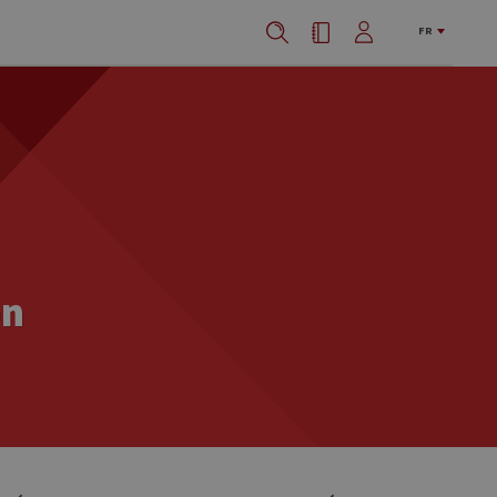
FR
on