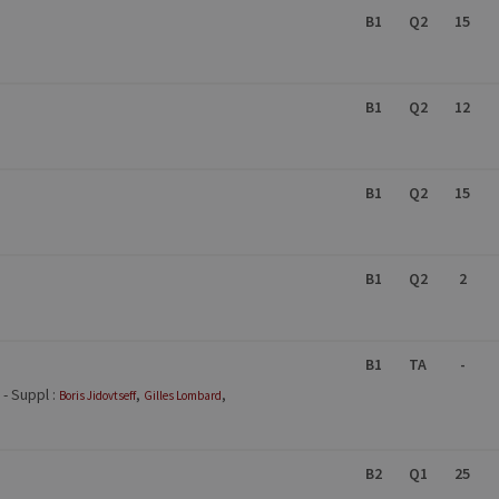
B1
Q2
15
B1
Q2
12
B1
Q2
15
B1
Q2
2
B1
TA
-
- Suppl :
,
,
Boris
Jidovtseff
Gilles
Lombard
B2
Q1
25