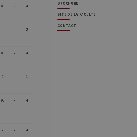
BROCHURE
18
-
4
SITE DE LA FACULTÉ
CONTACT
-
-
2
10
-
4
4
-
1
70
-
4
-
-
4