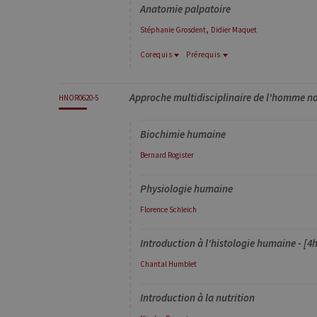
Anatomie palpatoire
jcms.prefs
ww
,
Stéphanie
Grosdent
Didier
Maquet
Corequis
Prérequis
Provider /
Nom
Exp
Prérequis
Domaine
Corequis
EDPH0698-1
Approche multidisciplinaire de l'homme no
LOCO0003-1
HNOR0620-5
_pk_id
InnoCraft
Biomécanique : aspects généraux
Ltd
Anatomie et biomécanique fonctionelle 
.uliege.be
Biochimie humaine
Bernard
Rogister
_pk_ses
InnoCraft
m
Ltd
.uliege.be
Physiologie humaine
Florence
Schleich
_pk_ref
6
InnoCraft
Ltd
Introduction à l'histologie humaine - [4
.uliege.be
Chantal
Humblet
Introduction à la nutrition