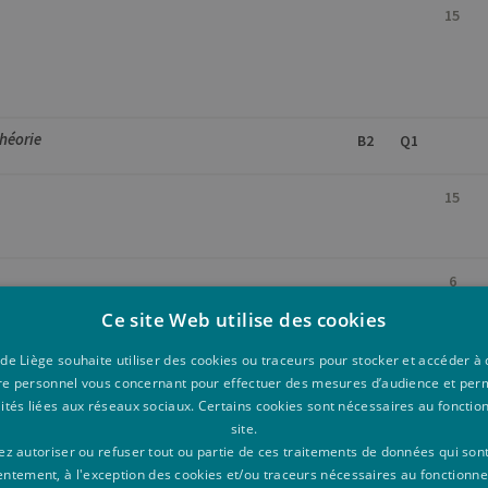
15
héorie
B2
Q1
 locomoteur - Pratique
15
6
Ce site Web utilise des cookies
 de Liège souhaite utiliser des cookies ou traceurs pour stocker et accéder 
re personnel vous concernant pour effectuer des mesures d’audience et per
lités liées aux réseaux sociaux. Certains cookies sont nécessaires au foncti
locomoteur - Pratique
B2
Q1
site.
 - Pratique
z autoriser ou refuser tout ou partie de ces traitements de données qui son
-
entement, à l'exception des cookies et/ou traceurs nécessaires au fonctionn