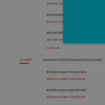
,
Jean-Louis
Croisier
Bénédicte
Forthomme
Kinésithérapie : Muscles
Jean-Louis
Croisier
Mécanothérapie
Jean-Louis
Croisier
Corequis
Corequis
Anatomie et biomécanique fonctionnelle -
LOCO0004-1
LOCO0002-1
Les cookies strictement néces
Approche multidisciplinaire de l'appareil
comptes. Le site Web ne peut 
Biomécanique introduction
Pro
Nom
Do
,
Stéphanie
Grosdent
Didier
Maquet
JSESSIONID
Or
Co
Biomécanique approfondie
ww
,
CookieScriptConsent
Co
Stéphanie
Grosdent
Didier
Maquet
.ul