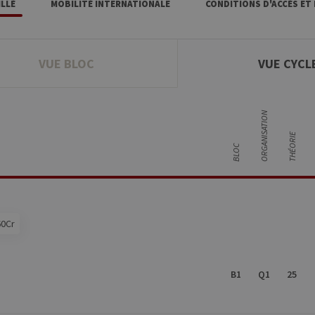
LLÉ
MOBILITÉ INTERNATIONALE
CONDITIONS D'ACCÈS ET
VUE BLOC
VUE CYCL
ORGANISATION
THÉORIE
BLOC
60Cr
B1
Q1
25