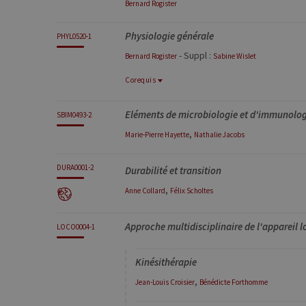
Bernard
Rogister
Physiologie générale
PHYL0520-1
- Suppl :
Bernard
Rogister
Sabine
Wislet
Corequis
Corequis
Eléments de microbiologie et d'immunolog
BIOC0520-1
SBIM0493-2
Biochimie générale
,
Marie-Pierre
Hayette
Nathalie
Jacobs
DURA0001-2
Durabilité et transition
,
Anne
Collard
Félix
Scholtes
Approche multidisciplinaire de l'appareil l
LOCO0004-1
Kinésithérapie
,
Jean-Louis
Croisier
Bénédicte
Forthomme