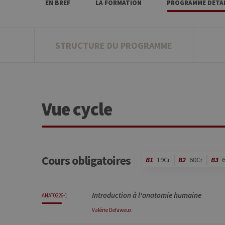
EN BREF
LA FORMATION
PROGRAMME DÉTAI
STRUCTURE DU PROGRAMME
Vue cycle
Cours obligatoires
B1
19Cr
B2
60Cr
B3
Code
Détails
Bloc
Organisation
Théorie
Pratique
Autres
Crédits
Introduction à l'anatomie humaine
ANAT0226-1
Valérie
Defaweux