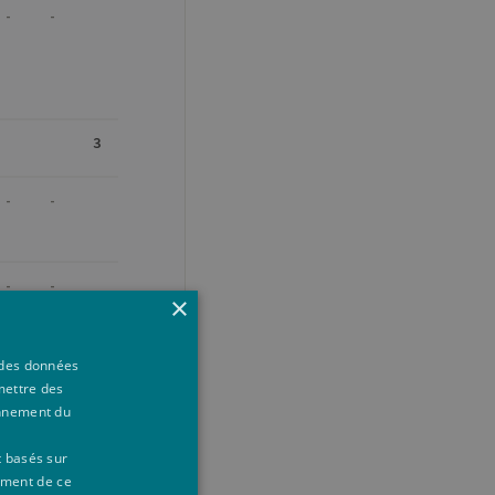
-
-
3
-
-
-
-
×
à des données
mettre des
onnement du
3
t basés sur
20
-
ement de ce