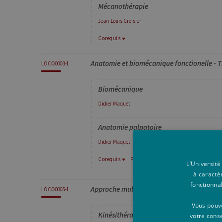
Mécanothérapie
Jean-Louis
Croisier
Corequis
Corequis
Anatomie et biomécanique fonctionelle - T
LOCO0005-1
LOCO0003-1
Approche multidisciplinaire de l'appareil
Biomécanique
Didier
Maquet
Anatomie palpatoire
Didier
Maquet
Corequis
Prérequis
L’Université
Prérequis
à caractè
Corequis
fonctionna
EDPH0698-1
Approche multidisciplinaire de l'appareil 
LOCO0002-1
LOCO0005-1
Biomécanique : aspects généraux
Anatomie et biomécanique fonctionnelle
Vous pouve
Kinésithérapie : Mobilisation
votre cons