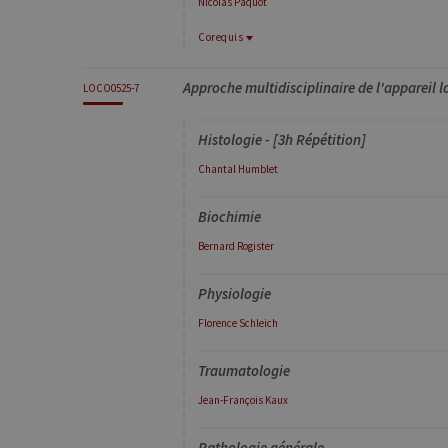
Nicolas
Paquot
Corequis
Corequis
Approche multidisciplinaire de l'appareil l
BIOC0520-1
LOCO0525-7
Biochimie générale
PHYL0520-1
Histologie - [3h Répétition]
Physiologie générale
Chantal
Humblet
Biochimie
Bernard
Rogister
Physiologie
Florence
Schleich
Traumatologie
Jean-François
Kaux
Pathologie générale