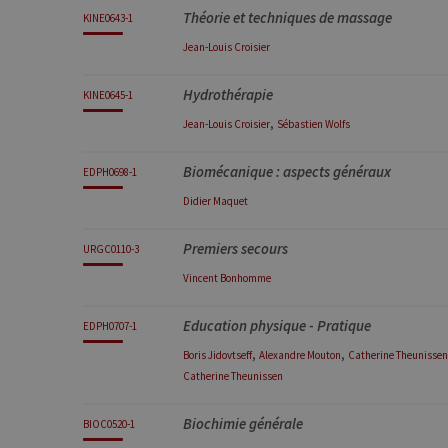
Théorie et techniques de massage
KINE0643-1
Jean-Louis
Croisier
Hydrothérapie
KINE0645-1
,
Jean-Louis
Croisier
Sébastien
Wolfs
Biomécanique : aspects généraux
EDPH0698-1
Didier
Maquet
Premiers secours
URGC0110-3
Vincent
Bonhomme
Education physique - Pratique
EDPH0707-1
,
,
Boris
Jidovtseff
Alexandre
Mouton
Catherine
Theunissen
Catherine
Theunissen
Biochimie générale
BIOC0520-1