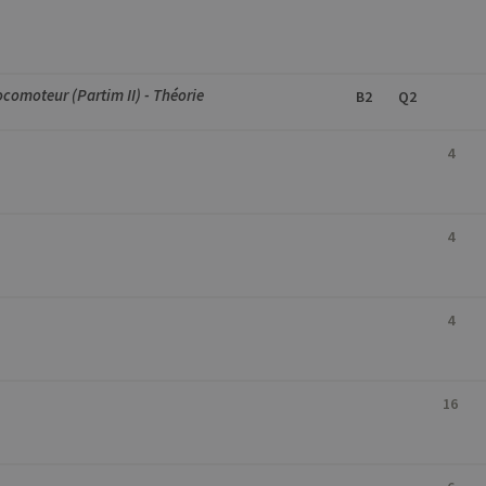
ocomoteur (Partim II) - Théorie
B2
Q2
4
4
4
16