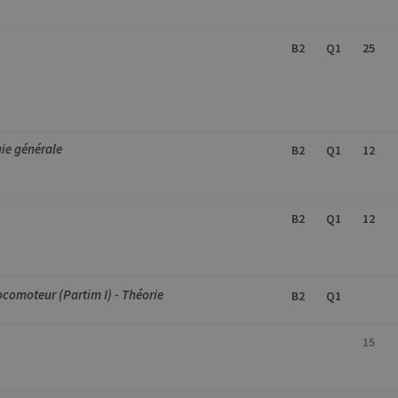
B2
Q1
25
ie générale
B2
Q1
12
B2
Q1
12
ocomoteur (Partim I) - Théorie
B2
Q1
15