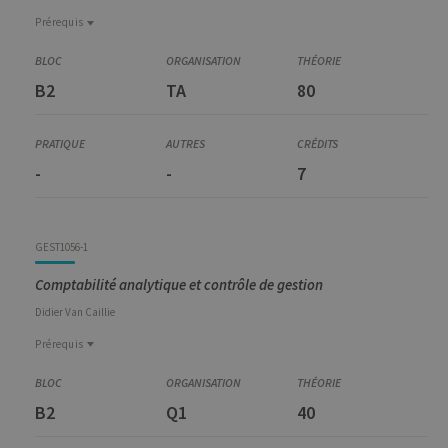
Prérequis
Prérequis
LANG1965-1
B2
TA
80
Anglais 1
-
-
7
GEST1056-1
Comptabilité analytique et contrôle de gestion
Didier
Van Caillie
Prérequis
Prérequis
FINA9002-1
B2
Q1
40
Finance et comptabilité