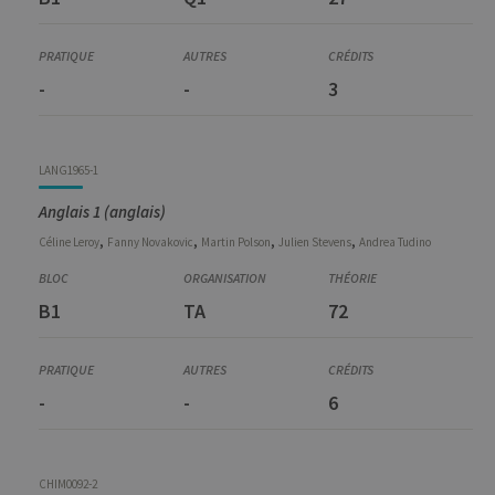
-
-
3
LANG1965-1
Anglais 1 (anglais)
,
,
,
,
Céline
Leroy
Fanny
Novakovic
Martin
Polson
Julien
Stevens
Andrea
Tudino
B1
TA
72
-
-
6
CHIM0092-2