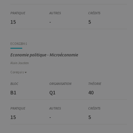
MATH2008-1
Mathématiques : Analyse infinitésimale
15
-
5
ECON2284-1
Economie politique - Microéconomie
Alain
Jousten
Corequis
Corequis
MATH2008-1
B1
Q1
40
Mathématiques : Analyse infinitésimale
15
-
5