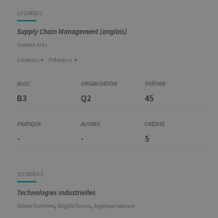
LOGI0010-1
Supply Chain Management (anglais)
Yasemin
Arda
Corequis
Prérequis
Prérequis
Corequis
MATH0059-2
MQGE0001-6
Mathématiques pour ingénieurs de gestion
B3
Q2
45
Operations Research
STAT1208-2
Probabilités et inférence statistique
-
-
5
TECH0763-2
Technologies industrielles
,
,
Sabine
Danthine
Brigitte
Evrard
Angélique
Léonard