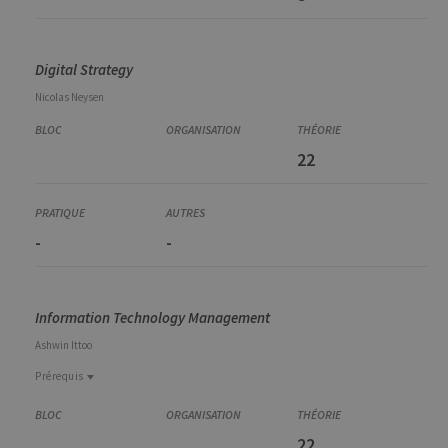
Digital Strategy
Nicolas
Neysen
22
-
-
Information Technology Management
Ashwin
Ittoo
Prérequis
Prérequis
INFO2043-1
22