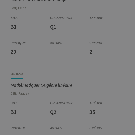
Eddy
Heins
B1
Q1
-
20
-
2
MATH2009-1
Mathématiques : Algèbre linéaire
Célia
Paquay
B1
Q2
35