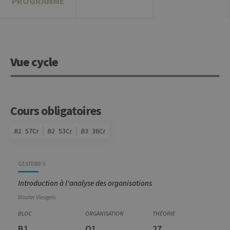
PROGRAMME
Vue cycle
Cours obligatoires
B1
57Cr
B2
53Cr
B3
36Cr
Code
Détails
Bloc
Organisation
Théorie
Pratique
Autres
Crédits
GEST0588-5
Introduction à l'analyse des organisations
Wouter
Vleugels
B1
Q1
27