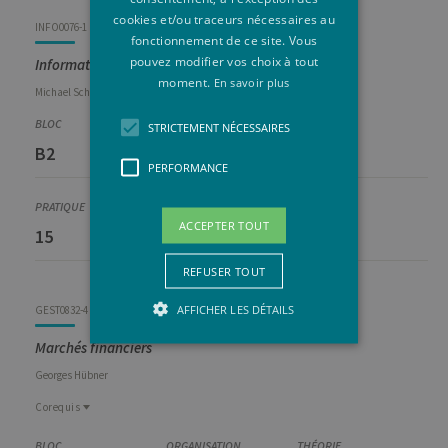
cookies et/ou traceurs nécessaires au
INFO0076-1
fonctionnement de ce site. Vous
pouvez modifier vos choix à tout
Informatique pour ingénieurs de gestion
moment.
En savoir plus
Michael
Schyns
STRICTEMENT NÉCESSAIRES
B2
Q2
40
PERFORMANCE
ACCEPTER TOUT
15
-
5
REFUSER TOUT
AFFICHER LES DÉTAILS
GEST0832-4
Marchés financiers
Georges
Hübner
Strictement nécessaires
Corequis
Performance
Corequis