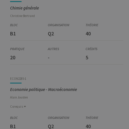
Chimie générale
Christine
Bertrand
B1
Q2
40
20
-
5
ECON2285-1
Economie politique - Macroéconomie
Alain
Jousten
Corequis
Corequis
ECON2284-1
B1
Q2
40
Economie politique - Microéconomie