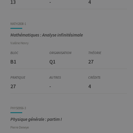
13
-
4
MATH2008-1
Mathématiques : Analyse infinitésimale
Valérie
Henry
B1
Q1
27
27
-
4
PHYS0956-3
Physique générale : partim I
Pierre
Deneye