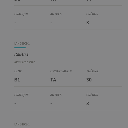
-
-
3
LANG9909-1
Italien 1
Alex
Bardascino
B1
TA
30
-
-
3
LANG1908-1