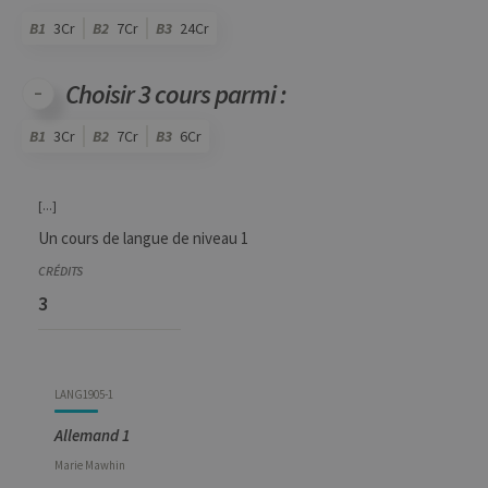
B1
3Cr
B2
7Cr
B3
24Cr
Choisir 3 cours parmi :
B1
3Cr
B2
7Cr
B3
6Cr
Code
Détails
Bloc
Organisation
Théorie
Pratique
Autres
Crédits
[...]
Un cours de langue de niveau 1
3
LANG1905-1
Allemand 1
Marie
Mawhin