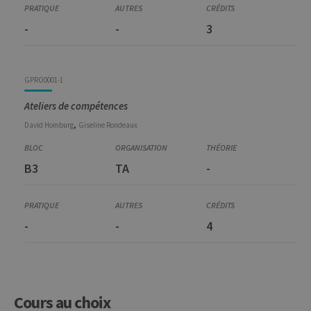
Principes de marketing
GEST7098-1
Principes de marketing
-
-
3
GPRO0001-1
Ateliers de compétences
,
David
Homburg
Giseline
Rondeaux
B3
TA
-
-
-
4
Cours au choix