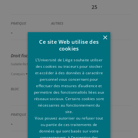
25
-
-
×
Ce site Web utilise des
cookies
Droit fiscal - [5h Conférence]
L’Université de Liège souhaite utiliser
Isabelle
Richelle
des cookies ou traceurs pour stocker
et accéder à des données à caractère
Corequis
Prérequis
personnel vous concernant pour
Prérequis
effectuer des mesures d’audience et
Corequis
FINA9002-1
permettre des fonctionnalités liées aux
DROI2001-1
Finance et comptabilité
25
réseaux sociaux. Certains cookies sont
Le droit dans ses relations avec le monde économique
nécessaires au fonctionnement du
site.
Vous pouvez autoriser ou refuser tout
-
[+]
ou partie de ces traitements de
données qui sont basés sur votre
consentement, à l'exception des