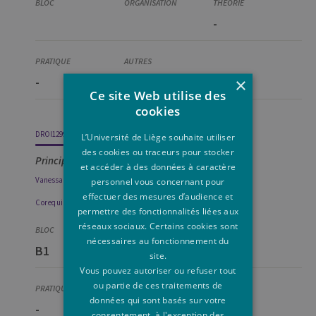
-
×
-
[+]
Ce site Web utilise des
cookies
DROI1299-1
L’Université de Liège souhaite utiliser
des cookies ou traceurs pour stocker
Principes de procédure pénale
et accéder à des données à caractère
Vanessa
Franssen
personnel vous concernant pour
effectuer des mesures d’audience et
Corequis
permettre des fonctionnalités liées aux
Corequis
réseaux sociaux. Certains cookies sont
DROI1268-1
nécessaires au fonctionnement du
B1
Q2
30
Principes de droit pénal
site.
Vous pouvez autoriser ou refuser tout
ou partie de ces traitements de
données qui sont basés sur votre
-
-
5
consentement, à l'exception des