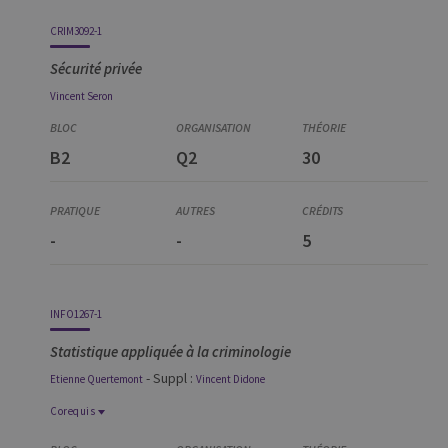
CRIM3092-1
Sécurité privée
Vincent
Seron
B2
Q2
30
-
-
5
INFO1267-1
Statistique appliquée à la criminologie
- Suppl :
Etienne
Quertemont
Vincent
Didone
Corequis
Corequis