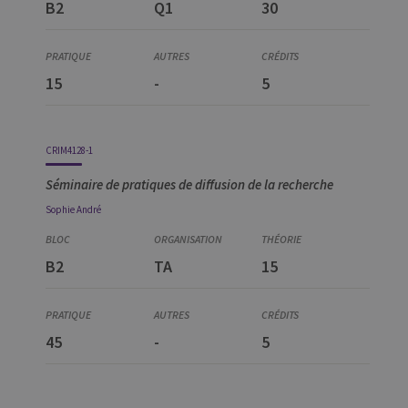
B2
Q1
30
Analyse des politiques publiques (théorie)
15
-
5
CRIM4128-1
Séminaire de pratiques de diffusion de la recherche
Sophie
André
B2
TA
15
45
-
5