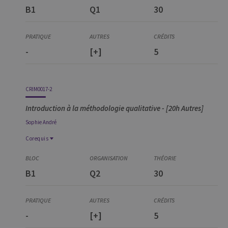
CRIM3114-2
B1
Q1
30
Démarches de recherche en criminologie
-
[+]
5
CRIM0017-2
Introduction à la méthodologie qualitative - [20h Autres]
Sophie
André
Corequis
Corequis
CRIM3114-2
B1
Q2
30
Démarches de recherche en criminologie
-
[+]
5