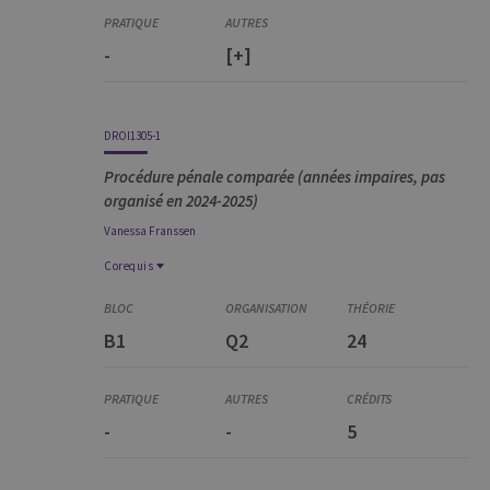
-
[+]
DROI1305-1
Procédure pénale comparée (années impaires, pas
organisé en 2024-2025)
Vanessa
Franssen
Corequis
Corequis
DROI1299-1
B1
Q2
24
Principes de procédure pénale
DROI1268-1
Principes de droit pénal
-
-
5