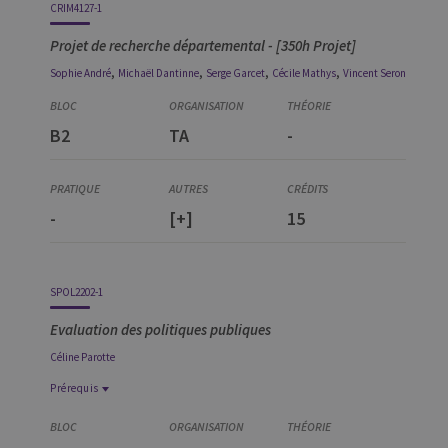
CRIM4127-1
Projet de recherche départemental - [350h Projet]
,
,
,
,
Sophie
André
Michaël
Dantinne
Serge
Garcet
Cécile
Mathys
Vincent
Seron
B2
TA
-
-
[+]
15
SPOL2202-1
Evaluation des politiques publiques
Céline
Parotte
Prérequis
Prérequis
SPOL2331-1