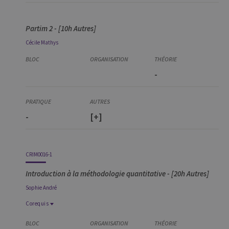
Partim 2 - [10h Autres]
Cécile
Mathys
-
-
[+]
CRIM0016-1
Introduction à la méthodologie quantitative - [20h Autres]
Sophie
André
Corequis
Corequis