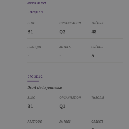
Adrien
Masset
Corequis
Corequis
DROI1299-1
B1
Q2
48
Principes de procédure pénale
DROI1268-1
Principes de droit pénal
-
-
5
DROI2111-2
Droit de la jeunesse
B1
Q1