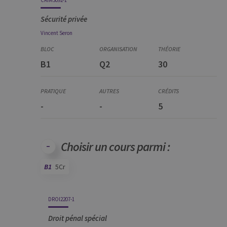
Sécurité privée
Vincent
Seron
B1
Q2
30
-
-
5
Choisir un cours parmi :
B1
5Cr
Code
Détails
Bloc
Organisation
Théorie
Pratique
Autres
Crédits
DROI2207-1
Droit pénal spécial