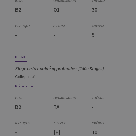
CRIM0016-1
B2
Q1
30
Introduction à la méthodologie quantitative
-
-
5
DSTG0019-1
Stage de la finalité approfondie - [150h Stages]
Collégialité
Prérequis
Prérequis
CRIM2266-1
B2
TA
-
Prisons et emprisonnement
CRIM2201-1
Criminologie appliquée
-
[+]
10