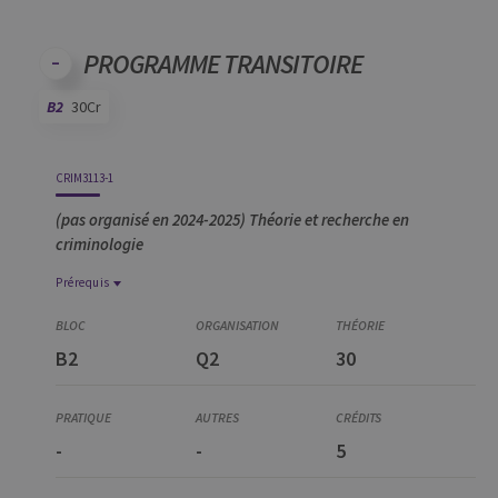
PROGRAMME TRANSITOIRE
B2
30Cr
Code
Détails
Bloc
Organisation
Théorie
Pratique
Autres
Crédits
CRIM3113-1
(pas organisé en 2024-2025) Théorie et recherche en
criminologie
Prérequis
Prérequis
CRIM3114-1
B2
Q2
30
Démarches de recherche en criminologie
CRIM0017-2
Introduction à la méthodologie qualitative
CRIM0016-1
-
-
5
Introduction à la méthodologie quantitative