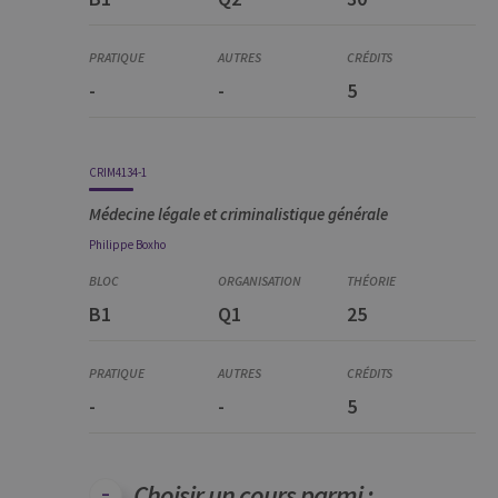
cookie.
_pk_ref
6 mois
Ce nom de
InnoCraft
cookie est
Ltd
associé à la
.uliege.be
-
-
5
plateforme
d'analyse Web
open source
Matomo. Il est
utilisé pour
aider les
CRIM4134-1
propriétaires
de sites Web à
Médecine légale et criminalistique générale
suivre le
comportement
Philippe
Boxho
des visiteurs et
à mesurer les
performances
du site. Il s'agit
d'un cookie de
B1
Q1
25
type modèle,
où le préfixe
_pk_ref est
suivi d'une
courte série de
chiffres et de
-
-
5
lettres, ce qui
est considéré
comme un
code de
référence pour
Choisir un cours parmi :
le domaine