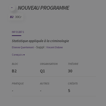
Code
Détails
Bloc
Organisation
Théorie
Pratique
Autres
Crédits
NOUVEAU PROGRAMME
B2
30Cr
Code
Détails
Bloc
Organisation
Théorie
Pratique
Autres
Crédits
INFO1267-1
Statistique appliquée à la criminologie
- Suppl :
Etienne
Quertemont
Vincent
Didone
Corequis
Corequis
CRIM0016-1
B2
Q1
30
Introduction à la méthodologie quantitative
-
-
5