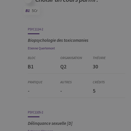
définissant le
cookie.
B1
5Cr
Code
Détails
Bloc
Organisation
Théorie
Pratique
Autres
Crédits
PSYC1114-2
Biopsychologie des toxicomanies
Etienne
Quertemont
B1
Q2
30
-
-
5
PSYC1105-2
Délinquance sexuelle [D]