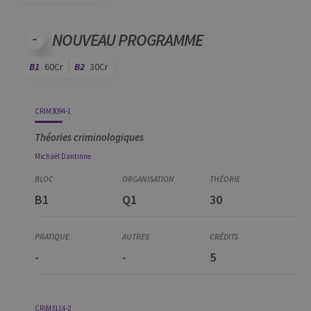
Code
Détails
Bloc
Organisation
Théorie
Pratique
Autres
Crédits
NOUVEAU PROGRAMME
B1
60Cr
B2
30Cr
Code
Détails
Bloc
Organisation
Théorie
Pratique
Autres
Crédits
CRIM3094-1
Théories criminologiques
Michaël
Dantinne
B1
Q1
30
-
-
5
CRIM3114-2