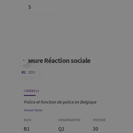
5
Mineure Réaction sociale
B1
20Cr
Code
Détails
Bloc
Organisation
Théorie
Pratique
Autres
Crédits
CRIM0015-1
Police et fonction de police en Belgique
Vincent
Seron
B1
Q1
30