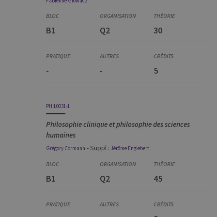
Fabienne
Glowacz
B1
Q2
30
-
-
5
PHIL0031-1
Philosophie clinique et philosophie des sciences
humaines
- Suppl :
Grégory
Cormann
Jérôme
Englebert
B1
Q2
45