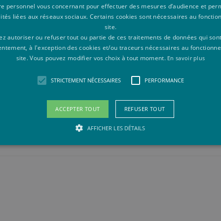
re personnel vous concernant pour effectuer des mesures d’audience et per
il sur le terrain, 15h Projet]
15
lités liées aux réseaux sociaux. Certains cookies sont nécessaires au foncti
site.
z autoriser ou refuser tout ou partie de ces traitements de données qui son
 Projet, 0,5j Travail sur le terrain]
10
entement, à l'exception des cookies et/ou traceurs nécessaires au fonctionn
site. Vous pouvez modifier vos choix à tout moment.
En savoir plus
STRICTEMENT NÉCESSAIRES
PERFORMANCE
B1
Q1
30
ais) - [5h Laboratoire, 15h Projet]
ACCEPTER TOUT
REFUSER TOUT
nglais)
B1
Q1
26
AFFICHER LES DÉTAILS
Strictement nécessaires
Performance
saires habilitent des fonctionnalités de base du site Web telles que la connexion des ut
pas être utilisé correctement sans les cookies strictement nécessaires.
vider /
Expiration
Description
maine