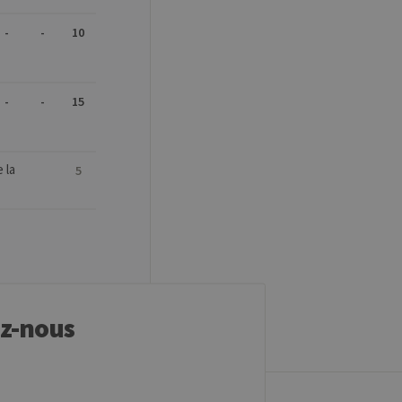
 les sites écrits en JSP.
teur anonyme par le serveur.
-
-
10
r mémoriser les préférences
t nécessaire pour que la
tement.
-
-
15
t ouvert, par exemple).
 la
5
mo. Il est utilisé pour
 à mesurer les
id est suivi d'une courte
e domaine définissant le
mo. Il est utilisé pour
 à mesurer les
ez-nous
ses est suivi d'une courte
ence pour le domaine
mo. Il est utilisé pour
 à mesurer les