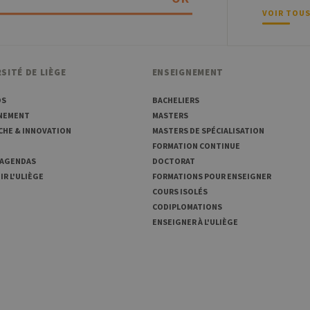
performances du site. Il s'agit d'un cookie de type modèle, où le préfixe _pk_
série de chiffres et de lettres, ce qui est considéré comme un code de référ
VOIR TOUS
définissant le cookie.
SITÉ DE LIÈGE
ENSEIGNEMENT
OS
BACHELIERS
NEMENT
MASTERS
CHE & INNOVATION
MASTERS DE SPÉCIALISATION
FORMATION CONTINUE
 AGENDAS
DOCTORAT
R L'ULIÈGE
FORMATIONS POUR ENSEIGNER
COURS ISOLÉS
CODIPLOMATIONS
ENSEIGNER À L'ULIÈGE