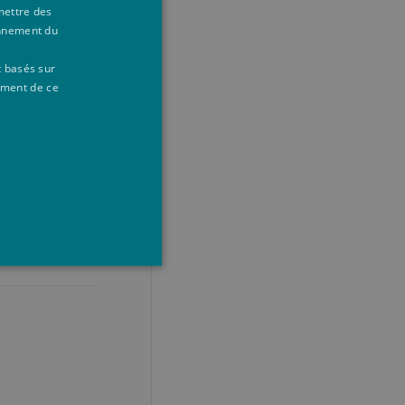
mettre des
15
[+]
onnement du
t basés sur
10
[+]
ement de ce
10
[+]
5
26
-
5
ilisateurs et la gestion des