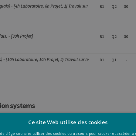
is) - [4h Laboratoire, 8h Projet, 1j Travail sur
B1
Q2
30
is) - [30h Projet]
B1
Q2
30
- [10h Laboratoire, 10h Projet, 2j Travail sur le
B1
Q1
-
sion systems
Ce site Web utilise des cookies
B1
Q2
 de Liège souhaite utiliser des cookies ou traceurs pour stocker et accéder 