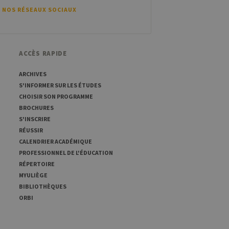
ref est suivi d'une courte
ence pour le domaine
 NOS RÉSEAUX SOCIAUX
ACCÈS RAPIDE
ARCHIVES
S'INFORMER SUR LES ÉTUDES
CHOISIR SON PROGRAMME
BROCHURES
S'INSCRIRE
RÉUSSIR
CALENDRIER ACADÉMIQUE
PROFESSIONNEL DE L'ÉDUCATION
RÉPERTOIRE
MYULIÈGE
BIBLIOTHÈQUES
ORBI