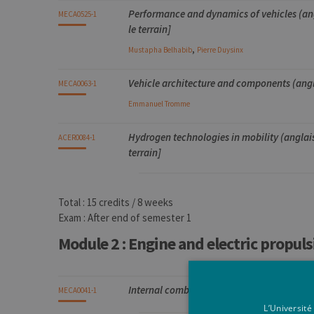
Performance and dynamics of vehicles (angla
MECA0525-1
le terrain]
,
Mustapha
Belhabib
Pierre
Duysinx
Vehicle architecture and components (angla
MECA0063-1
Emmanuel
Tromme
Hydrogen technologies in mobility (anglais) 
ACER0084-1
terrain]
Total : 15 credits / 8 weeks
Exam : After end of semester 1
Module 2 : Engine and electric propul
Internal combustion engine (anglais)
MECA0041-1
L’Université