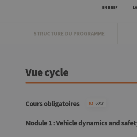
EN BREF
L
STRUCTURE DU PROGRAMME
Vue cycle
Cours obligatoires
B1
60Cr
Code
Détails
Bloc
Organisation
Théorie
Pratique
Autres
Crédits
Module 1 : Vehicle dynamics and safet