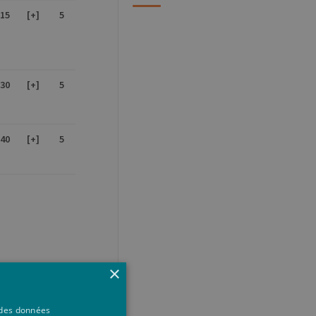
15
[+]
5
30
[+]
5
40
[+]
5
×
5
à des données