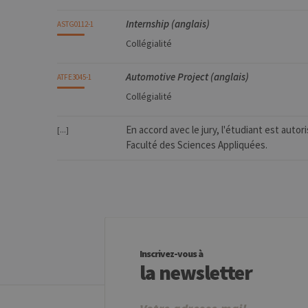
JSESSIONID
Or
Co
Internship (anglais)
ASTG0112-1
ww
Collégialité
CookieScriptConsent
Co
.ul
Automotive Project (anglais)
ATFE3045-1
jcms.prefs
ww
Collégialité
En accord avec le jury, l'étudiant est autor
[...]
Provider /
Faculté des Sciences Appliquées.
Nom
Exp
Domaine
_pk_id
InnoCraft
Ltd
.uliege.be
_pk_ses
InnoCraft
m
Ltd
.uliege.be
Inscrivez-vous à
la newsletter
_pk_ref
6
InnoCraft
Ltd