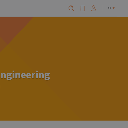
FR
engineering
)