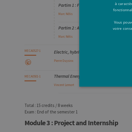
à caractè
Partim 1 : Fundamental aspects - [1j Trava
fonctionna
Marc
Nélis
Vous pouve
Partim 2 : Application to propulsion - [10h
votre cons
Marc
Nélis
MECA0527-1
Electric, hybrid and fuel cell vehicles (angl
Pierre
Duysinx
Thermal Energy Management in vehicles (a
MECA0501-1
Vincent
Lemort
Total : 15 credits / 8 weeks
Les cookies strictement néces
Exam : End of the semester 1
comptes. Le site Web ne peut 
Module 3 : Project and Internship
Pro
Nom
Do