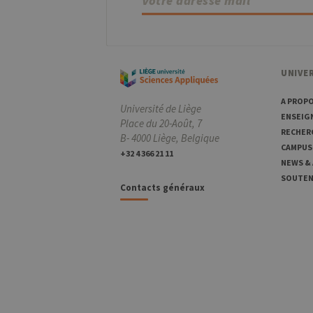
.uliege.be
UNIVER
A PROP
Université de Liège
ENSEIG
Place du 20-Août, 7
RECHER
B- 4000 Liège, Belgique
CAMPUS
+32 4 366 21 11
NEWS &
SOUTENI
Contacts généraux