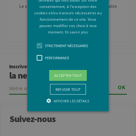
Le service des
Relations Internationales
est à votre
consentement, à l'exception des
disposition.
cookies et/ou traceurs nécessaires au
fonctionnement de ce site. Vous
Erasmus IN : mobil.in@uliege.be
pouvez modifier vos choix à tout
moment.
En savoir plus
STRICTEMENT NÉCESSAIRES
PERFORMANCE
Inscrivez-vous à
la newsletter
ACCEPTER TOUT
OK
REFUSER TOUT
AFFICHER LES DÉTAILS
Suivez-nous
Strictement nécessaires
Performance