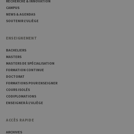
RECHERCHE & INNOVATION
pour
CAMPUS
mémor
préfé
NEWS & AGENDAS
conse
des vi
SOUTENIR L'ULIÈGE
matiè
cookies
nécess
pour 
ENSEIGNEMENT
banni
cooki
Cooki
BACHELIERS
Script
MASTERS
fonct
corre
MASTERS DE SPÉCIALISATION
FORMATION CONTINUE
jcms.prefs
www.uliege.be
Session
Perme
conse
DOCTORAT
préfé
FORMATIONS POUR ENSEIGNER
l’utili
(ongle
COURS ISOLÉS
par ex
CODIPLOMATIONS
ENSEIGNER À L'ULIÈGE
ACCÈS RAPIDE
ARCHIVES