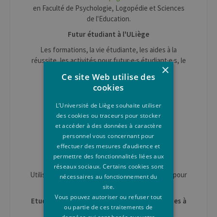
en Faculté de Psychologie, Logopédie et Sciences
de l'Education.
Futur étudiant à l'ULiège
Les formations, la vie étudiante, les aides à la
réussite, les activités pour futur·e·s étudiant·e·s, le
×
quotidien sur nos campus...
Ce site Web utilise des
cookies
Information sur les Etudes
+ 32 (0)4 366 56 74
L’Université de Liège souhaite utiliser
des cookies ou traceurs pour stocker
info.etudes@uliege.be
et accéder à des données à caractère
www.enseignement.uliege.be/futur-
personnel vous concernant pour
etudiant/contacts
effectuer des mesures d’audience et
permettre des fonctionnalités liées aux
Conditions d'accès et inscription
réseaux sociaux. Certains cookies sont
Utiliser le
formulaire de contact
sur cette page pour
nécessaires au fonctionnement du
toute question.
site.
Vous pouvez autoriser ou refuser tout
Etudiant·e en mobilité pour un séjour d'études à
ou partie de ces traitements de
l'ULiège
données qui sont basés sur votre