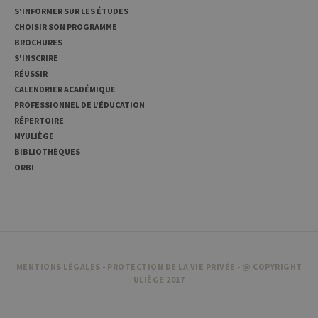
Provider /
Nom
Expiration
Description
S'INFORMER SUR LES ÉTUDES
Domaine
CHOISIR SON PROGRAMME
_pk_id
1 an
Ce nom de
InnoCraft
cookie est
BROCHURES
Ltd
associé à la
.uliege.be
S'INSCRIRE
plateforme
d'analyse Web
RÉUSSIR
open source
CALENDRIER ACADÉMIQUE
Matomo. Il est
utilisé pour
PROFESSIONNEL DE L'ÉDUCATION
aider les
RÉPERTOIRE
propriétaires
de sites Web à
MYULIÈGE
suivre le
comportement
BIBLIOTHÈQUES
des visiteurs et
ORBI
à mesurer les
performances
du site. Il s'agit
d'un cookie de
type modèle,
où le préfixe
_pk_id est
suivi d'une
courte série de
chiffres et de
MENTIONS LÉGALES
-
PROTECTION DE LA VIE PRIVÉE
- @ COPYRIGHT
lettres, qui est
ULIÈGE 2017
censé être un
code de
référence pour
le domaine