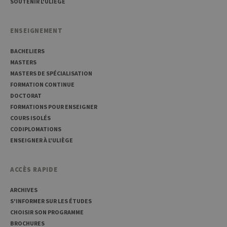
SOUTENIR L'ULIÈGE
sites é
JSP.
Habit
utilis
ENSEIGNEMENT
maint
sessi
utilis
BACHELIERS
anony
le ser
MASTERS
MASTERS DE SPÉCIALISATION
CookieScriptConsent
1 an
Ce coo
CookieScript
utilisé
.uliege.be
FORMATION CONTINUE
servic
DOCTORAT
Script
pour
FORMATIONS POUR ENSEIGNER
mémor
préfé
COURS ISOLÉS
conse
CODIPLOMATIONS
des vi
matiè
ENSEIGNER À L'ULIÈGE
cookies
nécess
pour 
banni
ACCÈS RAPIDE
cooki
Cooki
Script
ARCHIVES
fonct
S'INFORMER SUR LES ÉTUDES
corre
CHOISIR SON PROGRAMME
jcms.prefs
www.uliege.be
Session
Perme
BROCHURES
conse