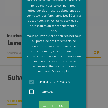
et accéder à des données à caractère
jeremy.mandin@uliege.be
personnel vous concernant pour
effectuer des mesures d’audience et
permettre des fonctionnalités liées aux
réseaux sociaux. Certains cookies sont
nécessaires au fonctionnement du
site.
Inscrivez-vous à
Vous pouvez autoriser ou refuser tout
la newsletter
ou partie de ces traitements de
données qui sont basés sur votre
consentement, à l'exception des
OK
cookies et/ou traceurs nécessaires au
fonctionnement de ce site. Vous
pouvez modifier vos choix à tout
moment.
En savoir plus
Suivez-nous
STRICTEMENT NÉCESSAIRES
PERFORMANCE
VOIR TOUS NOS RÉSEAUX SOCIAUX
ACCEPTER TOUT