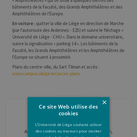
« Amphithéâtres » qui se situe à quelques mètres des
bâtiments de la Faculté, des Grands Amphithéâtres et des
Amphithéâtres de l'Europe.
En voiture :
quitter la ville de Liège en direction de Marche
(par l'autoroute des Ardennes - E25) et suivre le fléchage «
Université de Liège - CHU ». Dans le domaine universitaire,
suivre la signalisation « parking 14 ». Les bâtiments de la
Faculté, les Grands Amphithéâtres et les Amphithéâtres de
l'Europe se situent à proximité.
Plans du centre-ville, du Sart Tilman et accès :
www.campus.uliege.be/acces-plans
CONTACT
×
Ce site Web utilise des
cookies
Academic director
: Hassan Bousetta,
hassan.bousetta@uliege.be
L’Université de Liège souhaite utiliser
des cookies ou traceurs pour stocker
Administrative coordinator
: Jérémy Mandin,