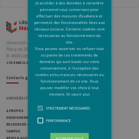
et accéder à des données à caractère
personnel vous concernant pour
effectuer des mesures d’audience et
permettre des fonctionnalités liées aux
réseaux sociaux. Certains cookies sont
nécessaires au fonctionnement du
site.
Université de Liège
Vous pouvez autoriser ou refuser tout
Place du 20-Août, 7
ou partie de ces traitements de
B- 4000 Liège, Belgique
données qui sont basés sur votre
+32 4 366 21 11
consentement, à l'exception des
cookies et/ou traceurs nécessaires au
Contacts généraux
fonctionnement de ce site. Vous
pouvez modifier vos choix à tout
moment.
En savoir plus
UNIVERSITÉ DE LIÈGE
STRICTEMENT NÉCESSAIRES
A PROPOS
ENSEIGNEMENT
PERFORMANCE
RECHERCHE & INNOVATION
CAMPUS
NEWS & AGENDAS
ACCEPTER TOUT