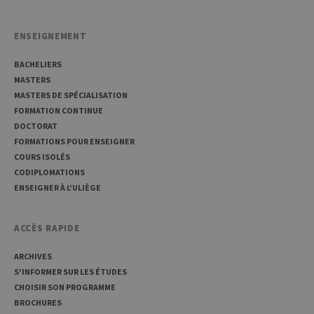
_pk_id
1 an
Ce nom de
InnoCraft
cookie est
Ltd
associé à la
.uliege.be
plateforme
ENSEIGNEMENT
d'analyse Web
open source
BACHELIERS
Matomo. Il est
utilisé pour
MASTERS
aider les
propriétaires
MASTERS DE SPÉCIALISATION
de sites Web à
FORMATION CONTINUE
suivre le
comportement
DOCTORAT
des visiteurs et
FORMATIONS POUR ENSEIGNER
à mesurer les
performances
COURS ISOLÉS
du site. Il s'agit
CODIPLOMATIONS
d'un cookie de
type modèle,
ENSEIGNER À L'ULIÈGE
où le préfixe
_pk_id est
suivi d'une
courte série de
ACCÈS RAPIDE
chiffres et de
lettres, qui est
censé être un
ARCHIVES
code de
référence pour
S'INFORMER SUR LES ÉTUDES
le domaine
CHOISIR SON PROGRAMME
définissant le
cookie.
BROCHURES