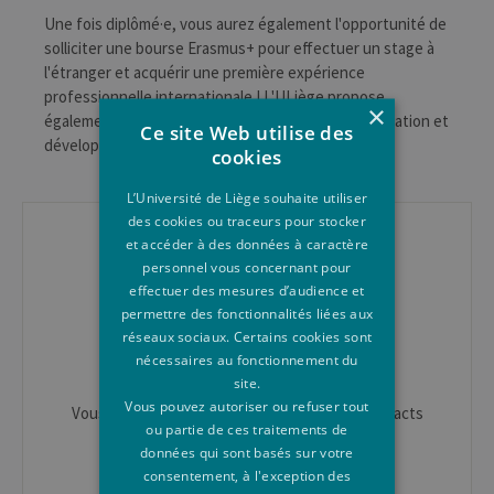
Une fois diplômé·e, vous aurez également l'opportunité de
solliciter une bourse Erasmus+ pour effectuer un stage à
l'étranger et acquérir une première expérience
professionnelle internationale ! L'ULiège propose
×
également à ses étudiant·e·s des stages en coopération et
Ce site Web utilise des
développement.
cookies
L’Université de Liège souhaite utiliser
CONTACT
des cookies ou traceurs pour stocker
et accéder à des données à caractère
Responsable académique du programme :
personnel vous concernant pour
Professeur Jean-Marie Halleux - Jean-
effectuer des mesures d’audience et
Marie.Halleux@uliege.be
permettre des fonctionnalités liées aux
réseaux sociaux. Certains cookies sont
nécessaires au fonctionnement du
En Faculté
site.
Vous pouvez autoriser ou refuser tout
Vous trouverez sur
cette page
la liste des contacts
ou partie de ces traitements de
en Faculté des Sciences.
données qui sont basés sur votre
Futur·e étudiant·e à l'ULiège
consentement, à l'exception des