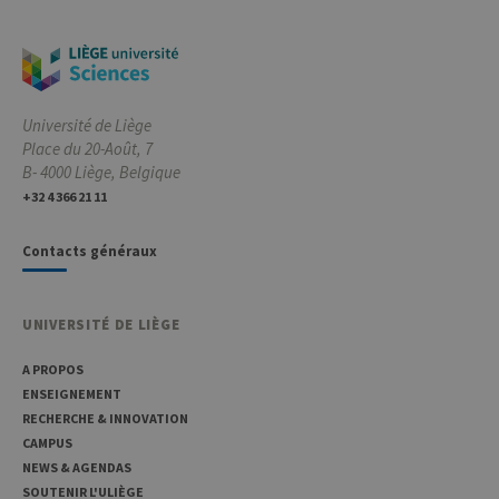
préfé
conse
des vi
matiè
cookies
nécess
pour 
banni
Université de Liège
cooki
Cooki
Place du 20-Août, 7
Script
B- 4000 Liège, Belgique
fonct
corre
+32 4 366 21 11
jcms.prefs
www.uliege.be
Session
Perme
conse
Contacts généraux
préfé
l’utili
(ongle
par ex
UNIVERSITÉ DE LIÈGE
A PROPOS
ENSEIGNEMENT
RECHERCHE & INNOVATION
CAMPUS
Provider /
Nom
Expiration
Description
NEWS & AGENDAS
Domaine
SOUTENIR L'ULIÈGE